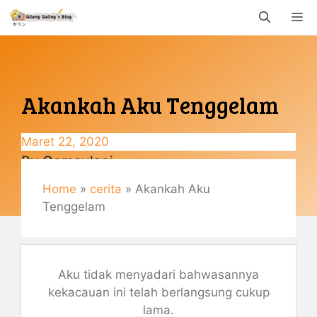
Langsung
M
ke
isi
Akankah Aku Tenggelam
Maret 22, 2020
By
Gemaulani
Home
»
cerita
»
Akankah Aku
Tenggelam
Aku tidak menyadari bahwasannya
kekacauan ini telah berlangsung cukup
lama.