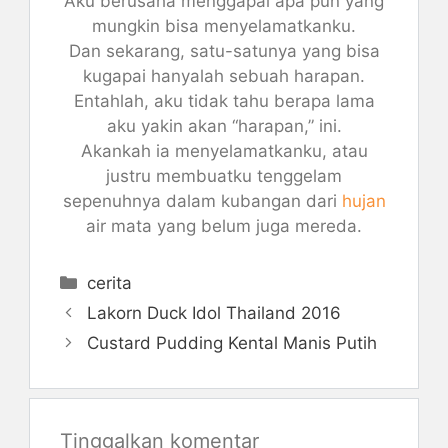
Aku berusaha menggapai apa pun yang
mungkin bisa menyelamatkanku.
Dan sekarang, satu-satunya yang bisa
kugapai hanyalah sebuah harapan.
Entahlah, aku tidak tahu berapa lama
aku yakin akan “harapan,” ini.
Akankah ia menyelamatkanku, atau
justru membuatku tenggelam
sepenuhnya dalam kubangan dari
hujan
air mata yang belum juga mereda.
Kategori
cerita
Lakorn Duck Idol Thailand 2016
Custard Pudding Kental Manis Putih
Tinggalkan komentar