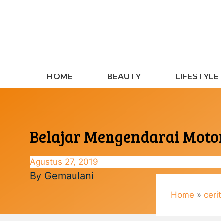
Langsung
ke
isi
HOME
BEAUTY
LIFESTYLE
Belajar Mengendarai Motor
Agustus 27, 2019
By
Gemaulani
Home
»
ceri