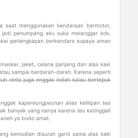
ra saat menggunakan kendaraan bermotor,
 jadi penumpang aku suka melanggar kok,
pakai perlengkapan berkendara supaya aman
 masker, jaket, celana panjang dan alas kaki
atau sampai berdarah-darah. Karena seperti
tuh cinta juga enggak indah kalau bertepuk
 enggak
kapereungpeunan
alias kelilipan
tea
gak banyak yang nanya karena
teu katinggali
ng aneh ya bodo amat.
ng kemudian disuruh ganti sama alas kaki