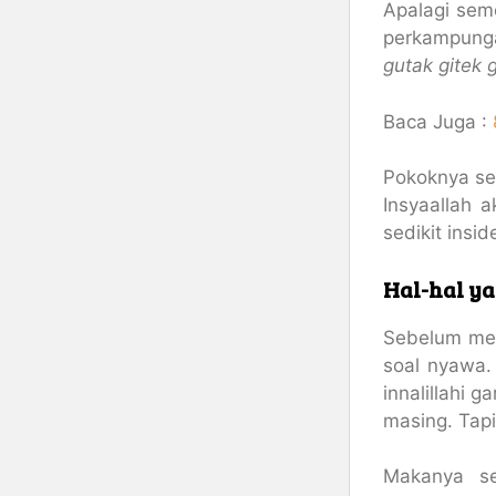
Apalagi sem
perkampunga
gutak gitek 
Baca Juga :
Pokoknya sel
Insyaallah 
sedikit insi
Hal-hal y
Sebelum mem
soal nyawa.
innalillahi 
masing. Tap
Makanya se