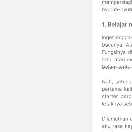
mempersiapka
nyuruh-nyur
1. Belajar
Inget engga
bacanya. At
Fungsinya d
tahu atau m
belum tentu
Nah, sebelu
pertama kal
starter be
letaknya seb
Dilanjutkan 
aku rasa ka