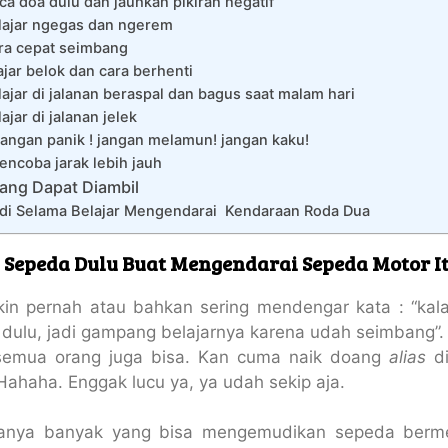
ca doa dulu dan jauhkan pikiran negatif
lajar ngegas dan ngerem
ra cepat seimbang
ajar belok dan cara berhenti
lajar di jalanan beraspal dan bagus saat malam hari
lajar di jalanan jelek
Jangan panik ! jangan melamun! jangan kaku!
encoba jarak lebih jauh
ang Dapat Diambil
di Selama Belajar Mengendarai Kendaraan Roda Dua
 Sepeda Dulu Buat Mengendarai Sepeda Motor It
n pernah atau bahkan sering mendengar kata : “kala
dulu, jadi gampang belajarnya karena udah seimbang”.
semua orang juga bisa. Kan cuma naik doang
alias
d
Hahaha. Enggak lucu ya, ya udah sekip aja.
tanya banyak yang bisa mengemudikan sepeda berme