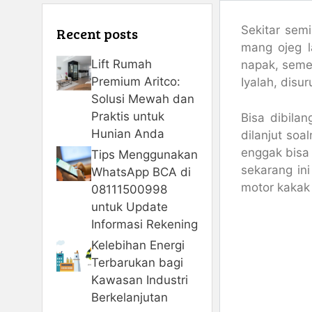
Sekitar semi
Recent posts
mang ojeg l
Lift Rumah
napak, semet
Premium Aritco:
Iyalah, dis
Solusi Mewah dan
Praktis untuk
Bisa dibila
Hunian Anda
dilanjut so
enggak bis
Tips Menggunakan
sekarang in
WhatsApp BCA di
motor kakak 
08111500998
untuk Update
Informasi Rekening
Kelebihan Energi
Terbarukan bagi
Kawasan Industri
Berkelanjutan