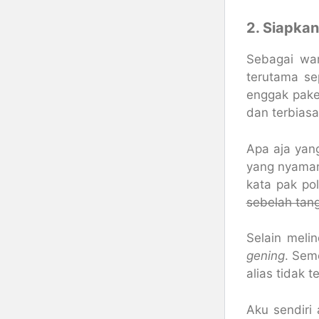
2. Siapka
Sebagai war
terutama se
enggak pake
dan terbiasa
Apa aja yang
yang nyaman
kata pak pol
sebelah tan
Selain meli
gening
. Sem
alias tidak 
Aku sendiri