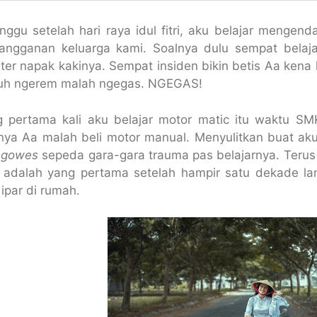
nggu setelah hari raya idul fitri, aku belajar mengenda
angganan keluarga kami. Soalnya dulu sempat belaja
er napak kakinya. Sempat insiden bikin betis Aa kena 
uruh ngerem malah ngegas. NGEGAS!
ng pertama kali aku belajar motor matic itu waktu S
alnya Aa malah beli motor manual. Menyulitkan buat a
a
gowes
sepeda gara-gara trauma pas belajarnya. Terus 
i adalah yang pertama setelah hampir satu dekade la
ipar di rumah.