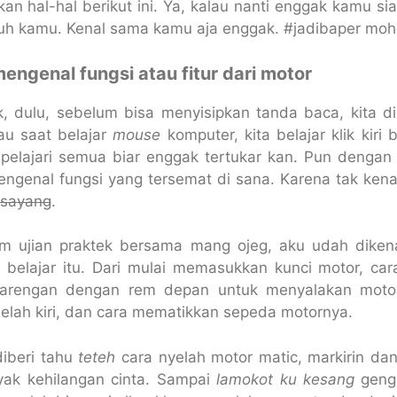
n hal-hal berikut ini. Ya, kalau nanti enggak kamu sia
uh kamu. Kenal sama kamu aja enggak. #jadibaper moh
 mengenal fungsi atau fitur dari motor
k, dulu, sebelum bisa menyisipkan tanda baca, kita d
au saat belajar
mouse
komputer, kita belajar klik kir
ipelajari semua biar enggak tertukar kan. Pun denga
engenal fungsi yang tersemat di sana. Karena tak ken
 sayang
.
m ujian praktek bersama mang ojeg, aku udah dikena
i belajar itu. Dari mulai memasukkan kunci motor, car
rbarengan dengan rem depan untuk menyalakan moto
elah kiri, dan cara mematikkan sepeda motornya.
diberi tahu
teteh
cara nyelah motor matic, markirin da
yak kehilangan cinta. Sampai
lamokot ku kesang
geng