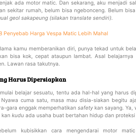
enjak ada motor matic. Dan sekarang, aku menjadi sal
n sekitar rumah, belum bisa ngebonceng. Belum bisa
gual geol sakapeung (silakan translate sendiri).
8 Penyebab Harga Vespa Matic Lebih Mahal
ama kamu memberanikan diri, punya tekad untuk belaja
akan bisa kok, cepat ataupun lambat. Asal belajarny
den. Lawan rasa takutnya.
ang Harus Dipersiapkan
ulai belajar sesuatu, tentu ada hal-hal yang harus di
 Nyawa cuma satu, masa mau disia-siakan begitu aj
gara-gara enggak memperhatikan
safety
kan sayang. Ya, w
i kan
kudu
ada usaha buat bertahan hidup dan proteksi d
belum kubisikkan cara mengendarai motor mati