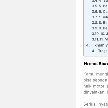
4. Ba
5. Be
6. Ca
7. Bel
8. Be
9. Be
10. 
11. M
Hikmah y
Trage
Harus Bisa
Kamu mungki
bisa sepeda 
naik motor 
dinyalakan. 
Serius, nya