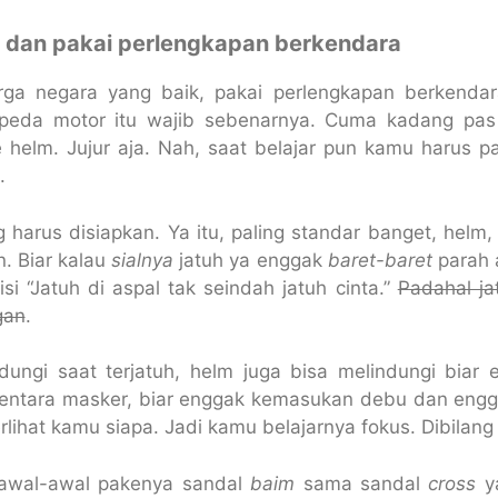
n dan pakai perlengkapan berkendara
ga negara yang baik, pakai perlengkapan berkenda
peda motor itu wajib sebenarnya. Cuma kadang pas
 helm. Jujur aja. Nah, saat belajar pun kamu harus 
.
 harus disiapkan. Ya itu, paling standar banget, helm,
. Biar kalau
sialnya
jatuh ya enggak
baret-baret
parah 
isi “Jatuh di aspal tak seindah jatuh cinta.”
Padahal ja
gan
.
ndungi saat terjatuh, helm juga bisa melindungi biar
entara masker, biar enggak kemasukan debu dan eng
terlihat kamu siapa. Jadi kamu belajarnya fokus. Dibila
 awal-awal pakenya sandal
baim
sama sandal
cross
ya