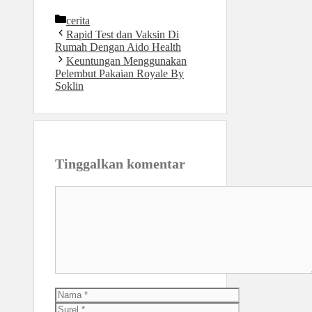
Kategori
cerita
Rapid Test dan Vaksin Di
Rumah Dengan Aido Health
Keuntungan Menggunakan
Pelembut Pakaian Royale By
Soklin
Tinggalkan komentar
Komentar
Nama
Surel