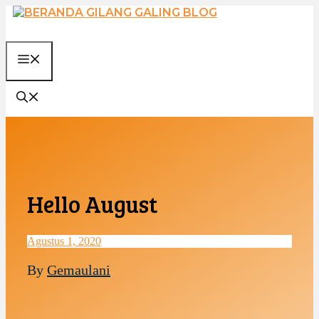
Langsung
ke
isi
MENU
Hello August
Agustus 1, 2020
By
Gemaulani