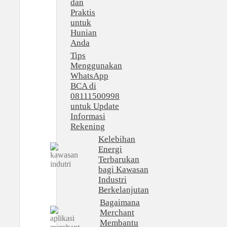
dan
Praktis
untuk
Hunian
Anda
Tips
Menggunakan
WhatsApp
BCA di
08111500998
untuk Update
Informasi
Rekening
Kelebihan
Energi
Terbarukan
bagi Kawasan
Industri
Berkelanjutan
Bagaimana
Merchant
Membantu