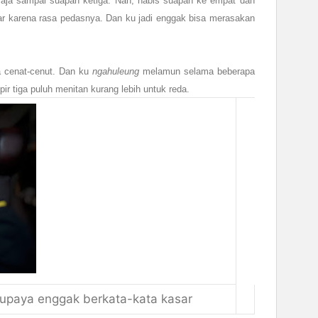
 aja sampai suapan ketiga. Nah, habis suapan ke empat dan
sar karena rasa pedasnya. Dan ku jadi enggak bisa merasakan
a cenat-cenut. Dan ku
ngahuleung
melamun selama beberapa
 tiga puluh menitan kurang lebih untuk reda.
upaya enggak berkata-kata kasar