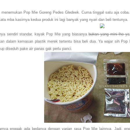
ya menemukan Pop Mie Goreng Pedes Gledeek. Cuma tinggal satu aja coba.
ta mba kasirnya kedua produk ini lagi banyak yang nyari dan beli tentunya.
ya sendiri standar, kayak Pop Mie yang biasanya
bukan yang mini lho ya
stan dalam kemasan plastik merek tertentu bisa beli dua. Ya wajar sih Pop
p diseduh pake air panas gak perlu panci.
rnya enggak ada bedanya dengan varian rasa Pop Mie lainnya. Jadi, engga