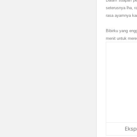
Dalam suapan per
seterusnya lha, 
rasa ayamnya kar
Bibirku yang en
menit untuk mere
Eksp