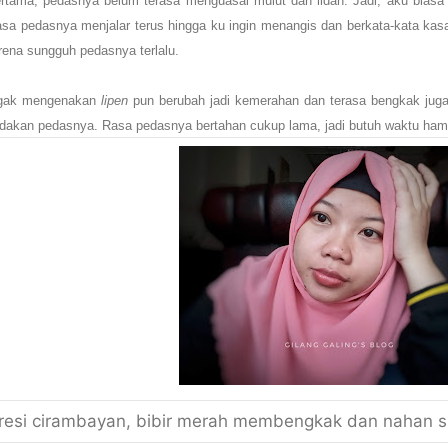
tama, pedasnya belum terasa menguasai mulut dan lidah. Jadi, aku biasa
rasa pedasnya menjalar terus hingga ku ingin menangis dan berkata-kata ka
ena sungguh pedasnya terlalu.
ggak mengenakan
lipen
pun berubah jadi kemerahan dan terasa bengkak jug
dakan pedasnya. Rasa pedasnya bertahan cukup lama, jadi butuh waktu hampir
resi cirambayan, bibir merah membengkak dan nahan s