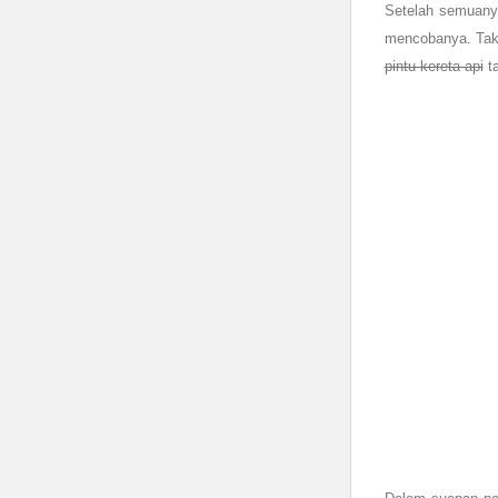
Setelah semuany
mencobanya. Taku
pintu kereta api
t