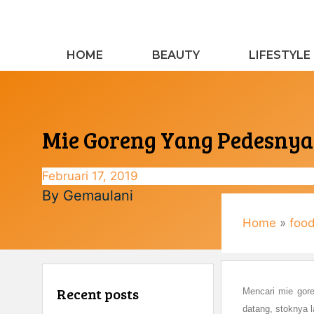
Langsung
ke
isi
HOME
BEAUTY
LIFESTYLE
Mie Goreng Yang Pedesnya
Februari 17, 2019
By
Gemaulani
Home
»
foo
Recent posts
Mencari mie gore
datang, stoknya l