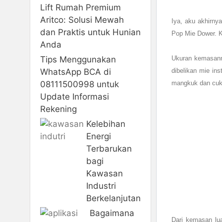
Lift Rumah Premium
Aritco: Solusi Mewah
Iya, aku akhirn
dan Praktis untuk Hunian
Pop Mie Dower. Ka
Anda
Tips Menggunakan
Ukuran kemasann
WhatsApp BCA di
dibelikan mie in
08111500998 untuk
mangkuk dan cuku
Update Informasi
Rekening
Kelebihan
Energi
Terbarukan
bagi
Kawasan
Industri
Berkelanjutan
Bagaimana
Dari kemasan lua