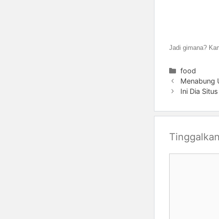
Jadi gimana? Kam
Kategori
food
Menabung U
Ini Dia Situ
Tinggalka
Komentar