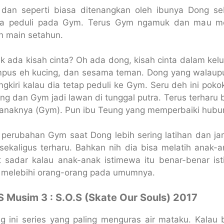
an seperti biasa ditenangkan oleh ibunya Dong se
ya peduli pada Gym. Terus Gym ngamuk dan mau men
h main setahun.
ak ada kisah cinta? Oh ada dong, kisah cinta dalam k
pus eh kucing, dan sesama teman. Dong yang walaupu
gkiri kalau dia tetap peduli ke Gym. Seru deh ini poko
g dan Gym jadi lawan di tunggal putra. Terus terharu b
anaknya (Gym). Pun ibu Teung yang memperbaiki hub
 perubahan Gym saat Dong lebih sering latihan dan j
ekaligus terharu. Bahkan nih dia bisa melatih anak-an
t sadar kalau anak-anak istimewa itu benar-benar i
 melebihi orang-orang pada umumnya.
 S Musim 3 : S.O.S (Skate Our Souls) 2017
ang ini series yang paling menguras air mataku. Kal