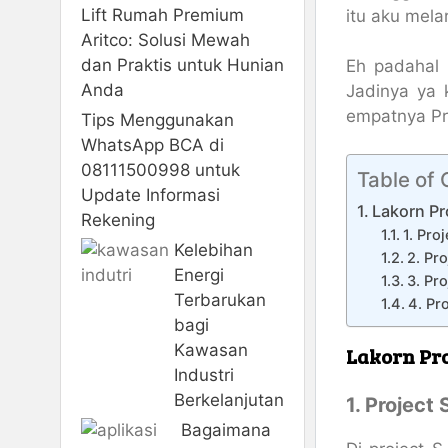
Lift Rumah Premium
itu aku mela
Aritco: Solusi Mewah
dan Praktis untuk Hunian
Eh padahal
Anda
Jadinya ya 
empatnya Pro
Tips Menggunakan
WhatsApp BCA di
08111500998 untuk
Table of
Update Informasi
Lakorn Pr
Rekening
1. Pro
Kelebihan
2. Pr
Energi
3. Pr
Terbarukan
4. Pr
bagi
Kawasan
Lakorn Proj
Industri
Berkelanjutan
1. Project
Bagaimana