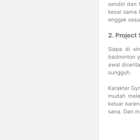
sendiri dan 
kesal sama 
enggak sesua
2. Project
Siapa di s
badminton y
awal diceri
sungguh.
Karakter Gy
mudah meled
keluar karen
sana. Dan m