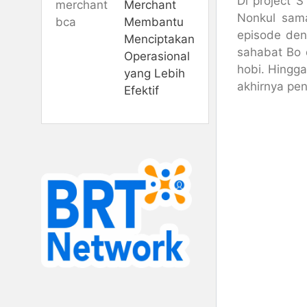
Di project 
Merchant
Nonkul sama
Membantu
episode den
Menciptakan
sahabat Bo
Operasional
hobi. Hingg
yang Lebih
akhirnya pen
Efektif