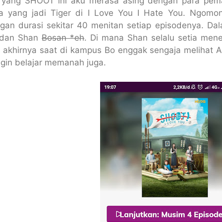
S yang SHOOT ini aku merasa asing dengan para pe
 yang jadi Tiger di I Love You I Hate You. Ngomo
gan durasi sekitar 40 menitan setiap episodenya. D
 dan Shan
Bosan *eh
. Di mana Shan selalu setia men
a akhirnya saat di kampus Bo enggak sengaja melihat
gin belajar memanah juga.