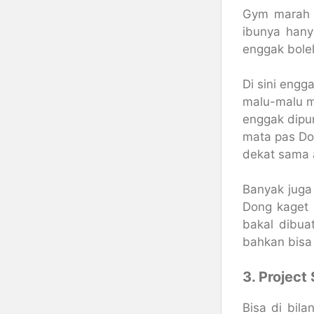
Gym marah d
ibunya han
enggak bole
Di sini engg
malu-malu m
enggak dipun
mata pas Don
dekat sama 
B
anyak juga
Dong kaget s
bakal dibua
bahkan bisa
3. Project
Bisa di bil