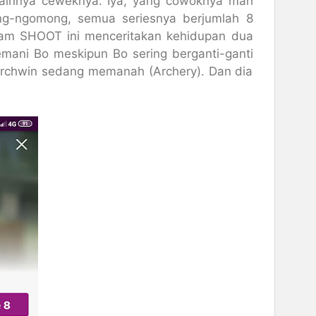
mainnya ceweknya. Iya, yang cowoknya mah
ng-ngomong, semua seriesnya berjumlah 8
alam SHOOT ini menceritakan kehidupan dua
emani Bo meskipun Bo sering berganti-ganti
 Archwin sedang memanah (Archery). Dan dia