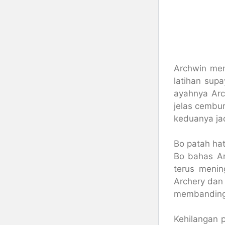
Archwin men
latihan sup
ayahnya Arc
jelas cembur
keduanya ja
Bo patah hat
Bo bahas Ar
terus menin
Archery dan 
membandingk
Kehilangan p