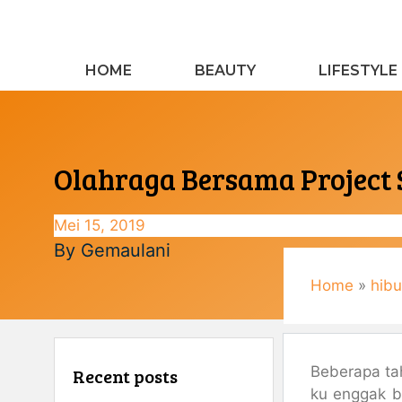
Langsung
ke
isi
HOME
BEAUTY
LIFESTYLE
Olahraga Bersama Project S
Mei 15, 2019
By
Gemaulani
Home
»
hibu
Beberapa ta
Recent posts
ku enggak b