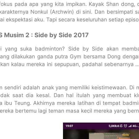
fokus pada apa yang kita impikan. Kayak Shan dong, d
karakternya Nonkul (Archwin) di sini. Dan bersimpati 
i ekspektasi aku. Tapi secara keseluruhan setiap epis
 S Musim 2 : Side by Side 2017
ini yang suka badminton? Side by Side akan memba
ang dilakukan ganda putra Gym bersama Dong dengan
takan kalau mereka ini sepupuan, padahal sebenarnya …
m sendiri adalah anak yang memiliki keistimewaan. D
ak saat dia kesal. Dan hal itulah yang membuat k
a ibu Teung. Akhirnya mereka latihan di tempat badmin
ereka bertemu lagi teman masa kecil mereka yang ber