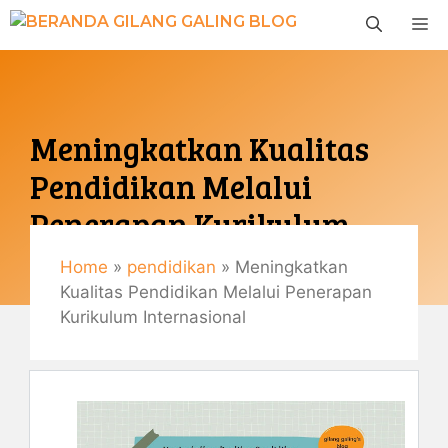
Langsung
M
ke
isi
Meningkatkan Kualitas
Pendidikan Melalui
Penerapan Kurikulum
Internasional
Home
»
pendidikan
»
Meningkatkan
Kualitas Pendidikan Melalui Penerapan
Februari 13, 2023
Kurikulum Internasional
By
Gemaulani