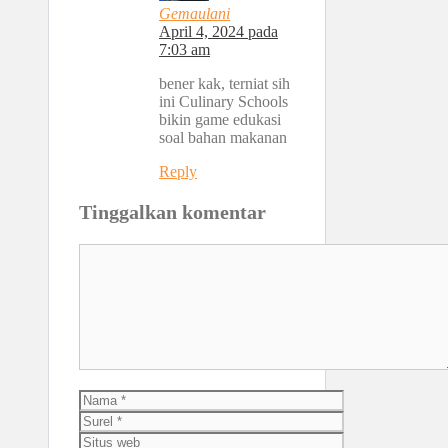
Gemaulani
April 4, 2024 pada
7:03 am
bener kak, terniat sih
ini Culinary Schools
bikin game edukasi
soal bahan makanan
Reply
Tinggalkan komentar
Komentar
Nama
Surel
Situs