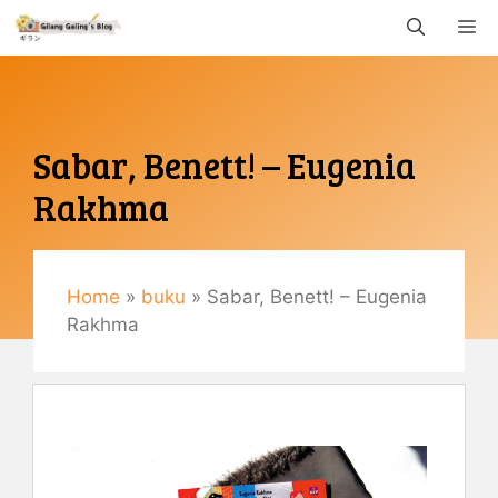
Langsung
M
ke
isi
Sabar, Benett! – Eugenia
Rakhma
Mei 26, 2018
By
Gemaulani
Home
»
buku
»
Sabar, Benett! – Eugenia
Rakhma