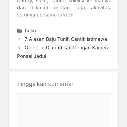
Daddy, Oom, Tante, koleksi kelimanya
dan nikmati ceritan juga aktivitas
serunya bersama si kecil.
Kategori
buku
7 Alasan Baju Tunik Cantik Istimewa
Objek Ini Diabadikan Dengan Kamera
Ponsel Jadul
Tinggalkan komentar
Komentar