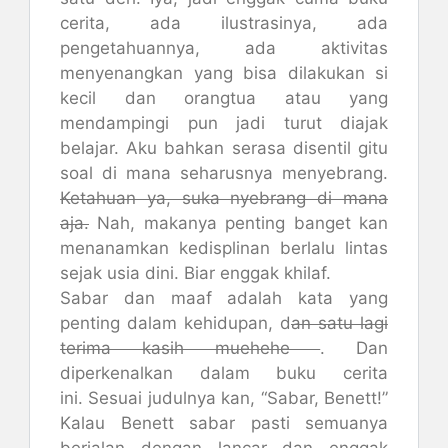
cerita, ada ilustrasinya, ada
pengetahuannya, ada aktivitas
menyenangkan yang bisa dilakukan si
kecil dan orangtua atau yang
mendampingi pun jadi turut diajak
belajar. Aku bahkan serasa disentil gitu
soal di mana seharusnya menyebrang.
Ketahuan ya, suka nyebrang di mana
aja.
Nah, makanya penting banget kan
menanamkan kedisplinan berlalu lintas
sejak usia dini. Biar enggak khilaf.
Sabar dan maaf adalah kata yang
penting dalam kehidupan, d
an satu lagi
terima kasih muehehe
. Dan
diperkenalkan dalam buku cerita
ini. Sesuai judulnya kan, “Sabar, Benett!”
Kalau Benett sabar pasti semuanya
berjalan dengan lancar dan enggak