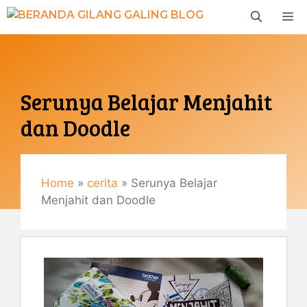
Langsung
M
ke
isi
Serunya Belajar Menjahit
dan Doodle
Januari 19, 2017
By
Gemaulani
Home
»
cerita
»
Serunya Belajar
Menjahit dan Doodle