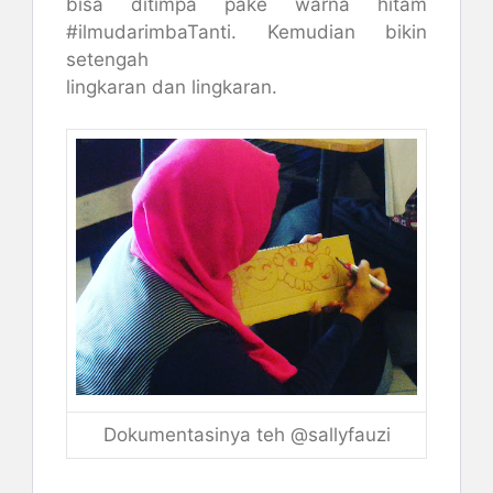
bisa ditimpa pake warna hitam
#ilmudarimbaTanti. Kemudian bikin
setengah
lingkaran dan lingkaran.
Dokumentasinya teh @sallyfauzi