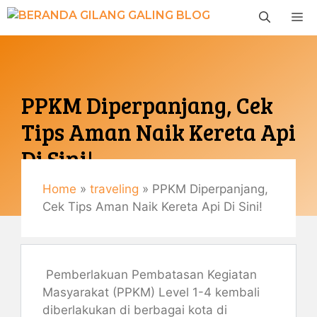
Langsung
M
ke
isi
PPKM Diperpanjang, Cek
Tips Aman Naik Kereta Api
Di Sini!
Home
»
traveling
»
PPKM Diperpanjang,
Agustus 19, 2021
Cek Tips Aman Naik Kereta Api Di Sini!
By
Gemaulani
Pemberlakuan Pembatasan Kegiatan
Masyarakat (PPKM) Level 1-4 kembali
diberlakukan di berbagai kota di