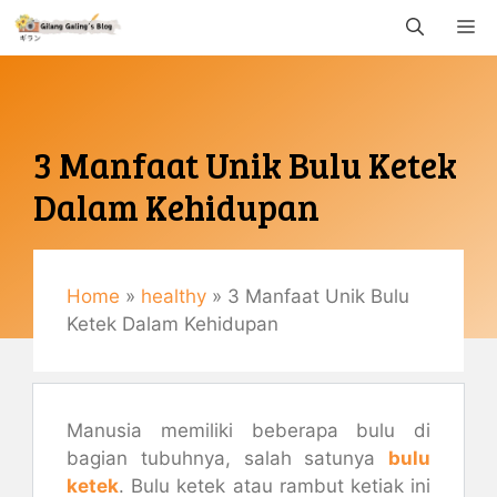
Langsung
M
ke
isi
3 Manfaat Unik Bulu Ketek
Dalam Kehidupan
Januari 8, 2020
By
Gemaulani
Home
»
healthy
»
3 Manfaat Unik Bulu
Ketek Dalam Kehidupan
Manusia memiliki beberapa bulu di
bagian tubuhnya, salah satunya
bulu
ketek
. Bulu ketek atau rambut ketiak ini