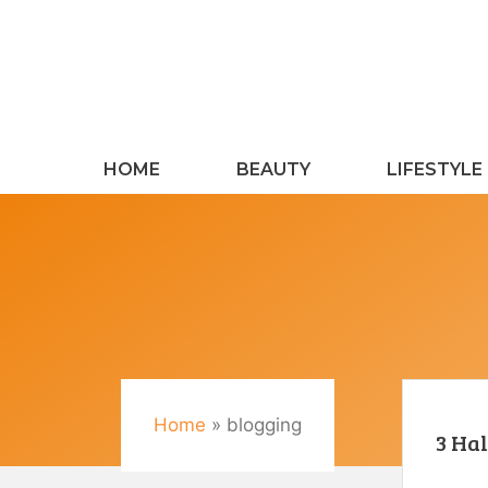
Langsung
ke
isi
HOME
BEAUTY
LIFESTYLE
Home
»
blogging
3 Ha