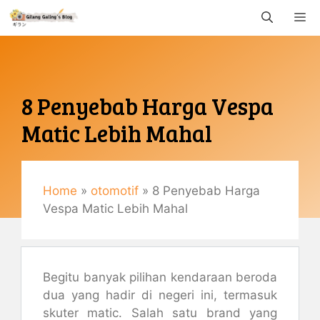
Langsung
M
ke
isi
8 Penyebab Harga Vespa
Matic Lebih Mahal
Maret 16, 2020
By
Gemaulani
Home
»
otomotif
»
8 Penyebab Harga
Vespa Matic Lebih Mahal
Begitu banyak pilihan kendaraan beroda
dua yang hadir di negeri ini, termasuk
skuter matic. Salah satu brand yang