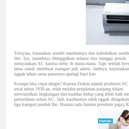
Ternyata, kurasakan sendiri manfaatnya dan kubuktikan sendiri
fitri. Iya, rumahnya ditinggalkan selama dua minggu penuh. 
menyalakan AC karena debu di mana-mana. Tapi setelah be
lama untuk membuat ruangan jadi adem. Jadinya, keponakan
nggak tahan sama panasnya apalagi bayi kan.
Kenapa bisa cepat dingin? Karena Daikin adalah produsen AC t
awal tahun 1930-an, telah melalui perjalanan panjang dalam
mewujudkan lingkungan dan kualitas hidup yang lebih baik me
penyediaan solusi AC. Jadi, kualitasnya udah nggak diraguka
tiga kategori produk lho. Hunian (ada hunian premium juga), K