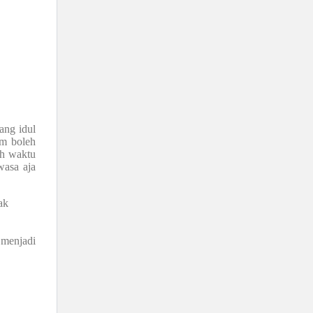
ang idul
um boleh
uh waktu
wasa aja
ak
 menjadi