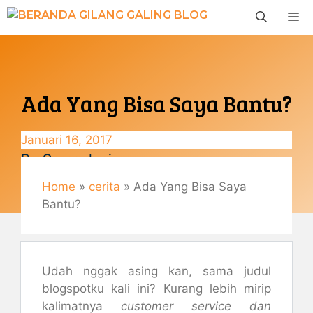
Langsung
M
ke
isi
Ada Yang Bisa Saya Bantu?
Januari 16, 2017
By
Gemaulani
Home
»
cerita
»
Ada Yang Bisa Saya
Bantu?
Udah nggak asing kan, sama judul
blogspotku kali ini? Kurang lebih mirip
kalimatnya
customer service dan