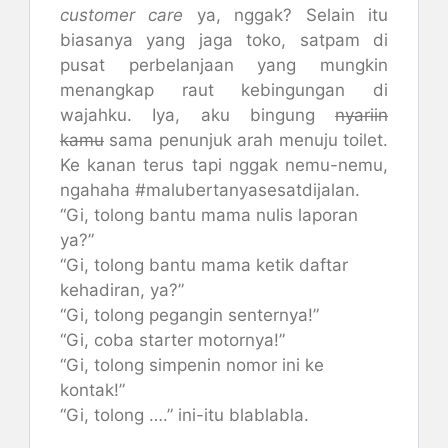
customer care
ya, nggak? Selain itu
biasanya yang jaga toko, satpam di
pusat perbelanjaan yang mungkin
menangkap raut kebingungan di
wajahku. Iya, aku bingung
nyariin
kamu
sama penunjuk arah menuju toilet.
Ke kanan terus tapi nggak nemu-nemu,
ngahaha #malubertanyasesatdijalan.
“Gi, tolong bantu mama nulis laporan
ya?”
“Gi, tolong bantu mama ketik daftar
kehadiran, ya?”
“Gi, tolong pegangin senternya!”
“Gi, coba starter motornya!”
“Gi, tolong simpenin nomor ini ke
kontak!”
“Gi, tolong ….” ini-itu blablabla.