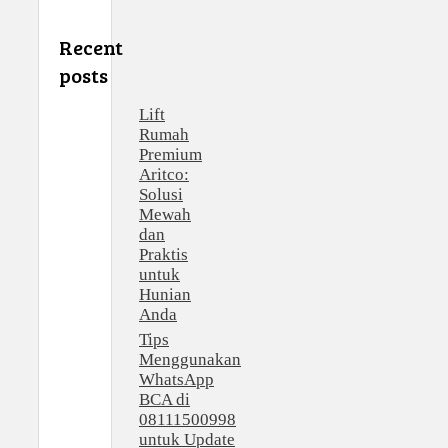
Recent
posts
Lift
Rumah
Premium
Aritco:
Solusi
Mewah
dan
Praktis
untuk
Hunian
Anda
Tips
Menggunakan
WhatsApp
BCA di
08111500998
untuk Update