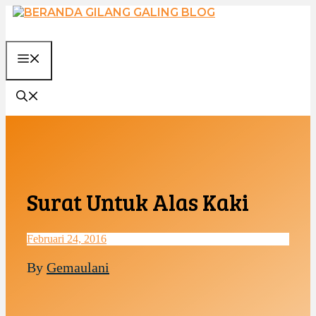
Langsung
ke
isi
MENU
Surat Untuk Alas Kaki
Februari 24, 2016
By
Gemaulani