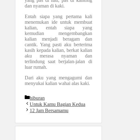
yang pas di hati, pas di kantong
dan nyaman di kaki.
Entah siapa yang pertama kali
menemukan ide untuk membuat
kalian, entah siapa yang
kemudian mengembangkan
kalian menjadi beragam dan
cantik. Yang pasti aku berterima
kasih kepada kalian, berkat kalian
aku merasa nyaman dan
terlindung saat berjalan-jalan di
luar rumah.
Dari aku yang mengagumi dan
menyukai kalian wahai alas kaki.
Kategori
hiburan
Untuk Kamu Bagian Kedua
12 Jam Bersamamu