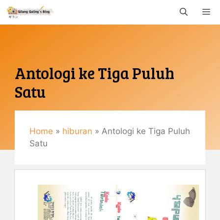
Langsung
M
ke
isi
Antologi ke Tiga Puluh
Satu
Mei 23, 2015
By
Gemaulani
Home
»
hiburan
»
Antologi ke Tiga Puluh
Satu