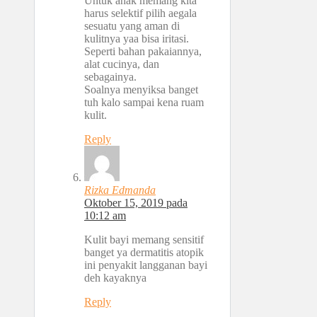
Untuk anak memang kita
harus selektif pilih aegala
sesuatu yang aman di
kulitnya yaa bisa iritasi.
Seperti bahan pakaiannya,
alat cucinya, dan
sebagainya.
Soalnya menyiksa banget
tuh kalo sampai kena ruam
kulit.
Reply
Rizka Edmanda
Oktober 15, 2019 pada
10:12 am
Kulit bayi memang sensitif
banget ya dermatitis atopik
ini penyakit langganan bayi
deh kayaknya
Reply