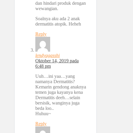
dan hindari produk dengan
wewangian.
Soalnya aku ada 2 anak
dermatitis atopik. Heheh
Reply
lendyagasshi
Oktober 14, 2019 pada
6:48 pm
Uuh…ini yaa…yang
namanya Dermatitis?
Kemarin gendong anaknya
temen juga kayanya kena
Dermatitis deeh…selain
bersisik, wanginya juga
beda loo..
Huhuu~
Reply