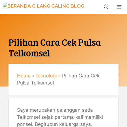
Langsung
M
ke
isi
Pilihan Cara Cek Pulsa
Telkomsel
September 12, 2021
By
Gemaulani
Home
»
teknologi
»
Pilihan Cara Cek
Pulsa Telkomsel
Saya merupakan pelanggan setia
Telkomsel sejak pertama kali memiliki
ponsel. Begitupun keluarga saya.