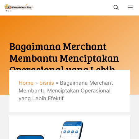
Langsung
M
ke
isi
Bagaimana Merchant
Membantu Menciptakan
Operasional yang Lebih
Efektif
Home
»
bisnis
»
Bagaimana Merchant
Membantu Menciptakan Operasional
Juni 18, 2026
yang Lebih Efektif
By
Gemaulani