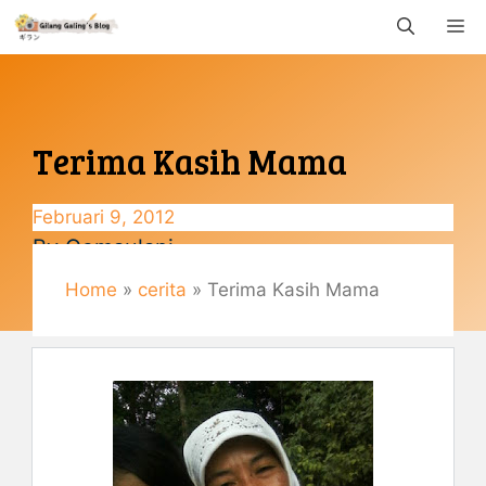
Langsung
M
ke
isi
Terima Kasih Mama
Februari 9, 2012
By
Gemaulani
Home
»
cerita
»
Terima Kasih Mama