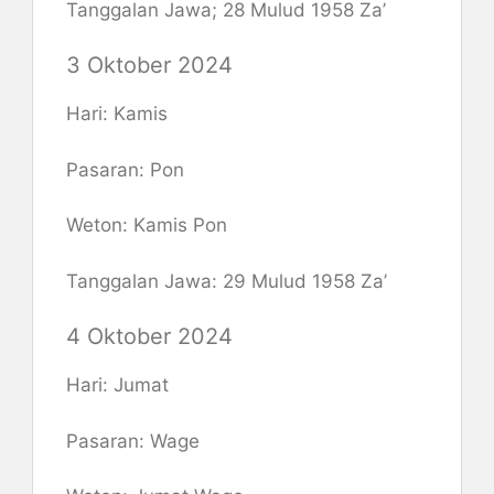
Tanggalan Jawa; 28 Mulud 1958 Za’
3 Oktober 2024
Hari: Kamis
Pasaran: Pon
Weton: Kamis Pon
Tanggalan Jawa: 29 Mulud 1958 Za’
4 Oktober 2024
Hari: Jumat
Pasaran: Wage