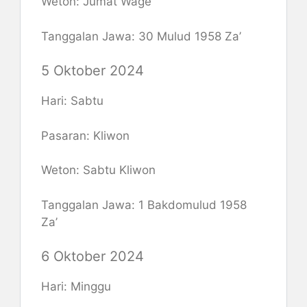
Weton: Jumat Wage
Tanggalan Jawa: 30 Mulud 1958 Za’
5 Oktober 2024
Hari: Sabtu
Pasaran: Kliwon
Weton: Sabtu Kliwon
Tanggalan Jawa: 1 Bakdomulud 1958
Za’
6 Oktober 2024
Hari: Minggu