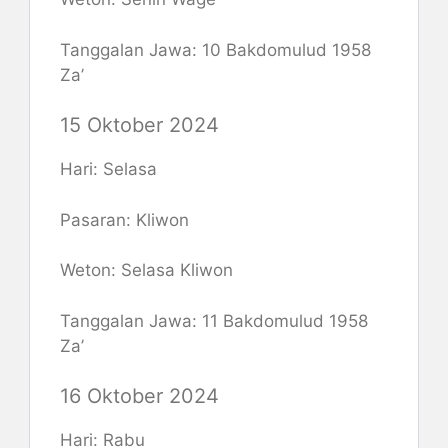
Tanggalan Jawa: 10 Bakdomulud 1958
Za’
15 Oktober 2024
Hari: Selasa
Pasaran: Kliwon
Weton: Selasa Kliwon
Tanggalan Jawa: 11 Bakdomulud 1958
Za’
16 Oktober 2024
Hari: Rabu