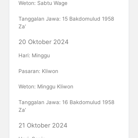
Weton: Sabtu Wage
Tanggalan Jawa: 15 Bakdomulud 1958
Za’
20 Oktober 2024
Hari: Minggu
Pasaran: Kliwon
Weton: Minggu Kliwon
Tanggalan Jawa: 16 Bakdomulud 1958
Za’
21 Oktober 2024