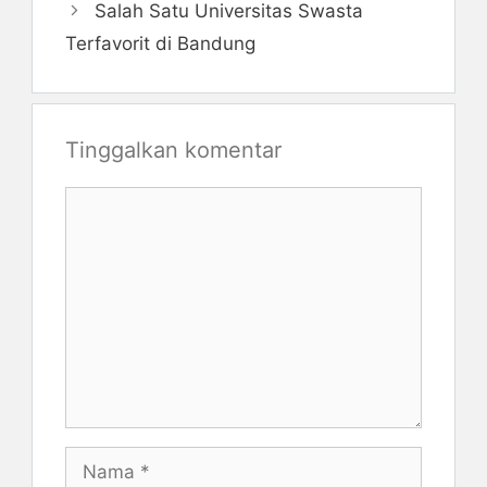
Salah Satu Universitas Swasta
Terfavorit di Bandung
Tinggalkan komentar
Komentar
Nama