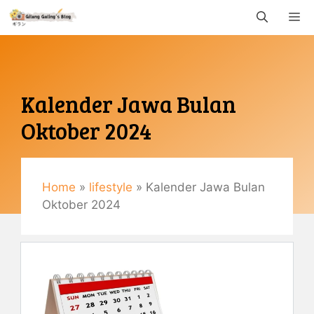
Langsung
M
ke
isi
Kalender Jawa Bulan
Oktober 2024
Oktober 16, 2024
By
Gemaulani
Home
»
lifestyle
»
Kalender Jawa Bulan
Oktober 2024