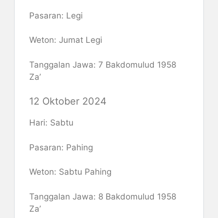
Pasaran: Legi
Weton: Jumat Legi
Tanggalan Jawa: 7 Bakdomulud 1958
Za’
12 Oktober 2024
Hari: Sabtu
Pasaran: Pahing
Weton: Sabtu Pahing
Tanggalan Jawa: 8 Bakdomulud 1958
Za’