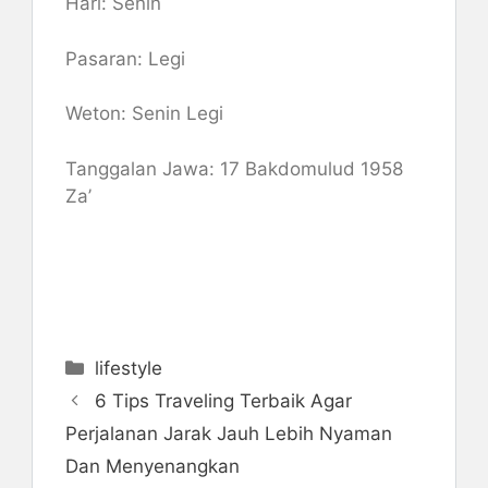
Hari: Senin
Pasaran: Legi
Weton: Senin Legi
Tanggalan Jawa: 17 Bakdomulud 1958
Za’
Kategori
lifestyle
6 Tips Traveling Terbaik Agar
Perjalanan Jarak Jauh Lebih Nyaman
Dan Menyenangkan