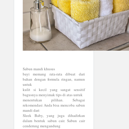
Sabun mandi khusus
bayi memang rata-rata dibuat dari
bahan dengan formula ringan, namun
untuk
kulit si kecil yang sangat sensitif
bagusnya menyimak tips di atas untuk
menentukan pilihan. Sebagai
rekomendasi Anda bisa mencoba sabun
mandi dari
Sleek Baby, yang juga dihadirkan
dalam bentuk sabun cair. Sabun cair
cenderung mengandung