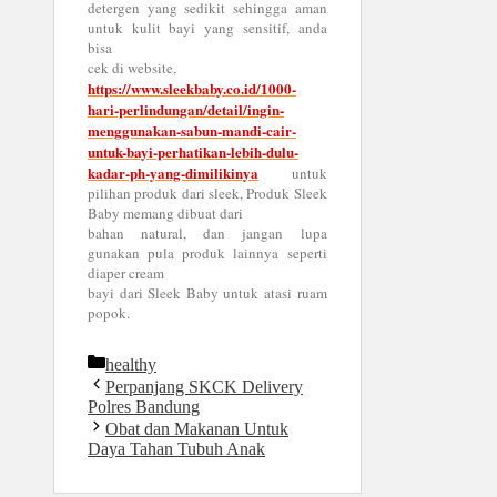
detergen yang sedikit sehingga aman
untuk kulit bayi yang sensitif, anda
bisa
cek di website,
https://www.sleekbaby.co.id/1000-
hari-perlindungan/detail/ingin-
menggunakan-sabun-mandi-cair-
untuk-bayi-perhatikan-lebih-dulu-
kadar-ph-yang-dimilikinya
untuk
pilihan produk dari sleek, Produk Sleek
Baby memang dibuat dari
bahan natural, dan jangan lupa
gunakan pula produk lainnya seperti
diaper cream
bayi dari Sleek Baby untuk atasi ruam
popok.
Kategori
healthy
Perpanjang SKCK Delivery
Polres Bandung
Obat dan Makanan Untuk
Daya Tahan Tubuh Anak