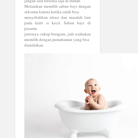
jangan asal tersedia saja di rumah.
Melainkan memilih sabun bayi dengan
seksama karena ketika salah bisa
menyebabkan iritasi dan masalah lain
pada kulit si kecil. Sabun bayi di
pasaran
jenisnya cukup beragam, jadi usahakan
memilih dengan pemahaman yang bisa
diandalkan.