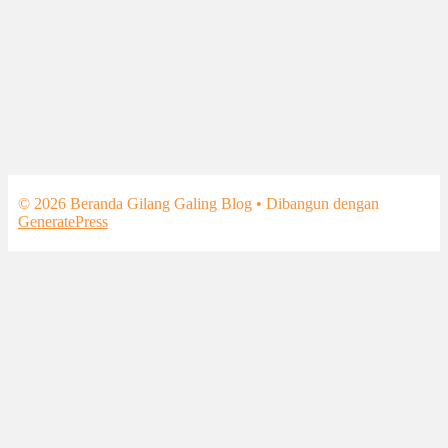
© 2026 Beranda Gilang Galing Blog
• Dibangun dengan
GeneratePress