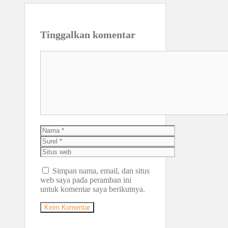
Tinggalkan komentar
Komentar
Nama
Surel
Situs
web
Simpan nama, email, dan situs
web saya pada peramban ini
untuk komentar saya berikutnya.