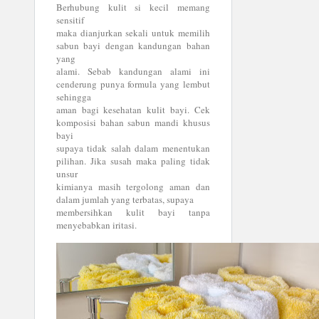
Berhubung kulit si kecil memang
sensitif
maka dianjurkan sekali untuk memilih
sabun bayi dengan kandungan bahan
yang
alami. Sebab kandungan alami ini
cenderung punya formula yang lembut
sehingga
aman bagi kesehatan kulit bayi. Cek
komposisi bahan sabun mandi khusus
bayi
supaya tidak salah dalam menentukan
pilihan. Jika susah maka paling tidak
unsur
kimianya masih tergolong aman dan
dalam jumlah yang terbatas, supaya
membersihkan kulit bayi tanpa
menyebabkan iritasi.