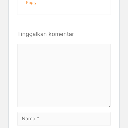
Reply
Tinggalkan komentar
Komentar
Nama