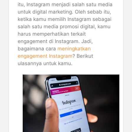
itu, Instagram menjadi salah satu media
untuk digital marketing. Oleh sebab itu,
ketika kamu memilih Instagram sebagai
salah satu media promosi digital, kamu
harus memperhatikan terkait
engagement di Instagram. Jadi,
bagaimana cara
meningkatkan
engagement Instagram
? Berikut
ulasannya untuk kamu.