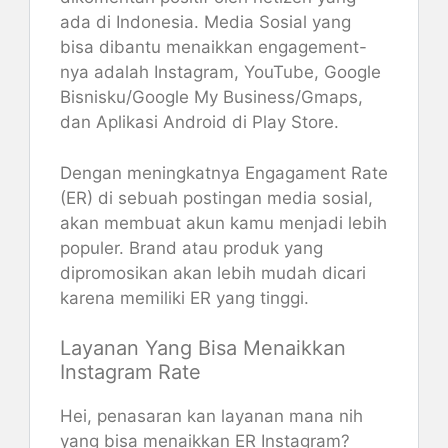
ada di Indonesia. Media Sosial yang
bisa dibantu menaikkan engagement-
nya adalah Instagram, YouTube, Google
Bisnisku/Google My Business/Gmaps,
dan Aplikasi Android di Play Store.
Dengan meningkatnya Engagament Rate
(ER) di sebuah postingan media sosial,
akan membuat akun kamu menjadi lebih
populer. Brand atau produk yang
dipromosikan akan lebih mudah dicari
karena memiliki ER yang tinggi.
Layanan Yang Bisa Menaikkan
Instagram Rate
Hei, penasaran kan layanan mana nih
yang bisa menaikkan ER Instagram?