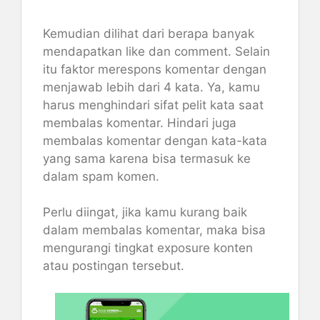
Kemudian dilihat dari berapa banyak
mendapatkan like dan comment. Selain
itu faktor merespons komentar dengan
menjawab lebih dari 4 kata. Ya, kamu
harus menghindari sifat pelit kata saat
membalas komentar. Hindari juga
membalas komentar dengan kata-kata
yang sama karena bisa termasuk ke
dalam spam komen.
Perlu diingat, jika kamu kurang baik
dalam membalas komentar, maka bisa
mengurangi tingkat exposure konten
atau postingan tersebut.