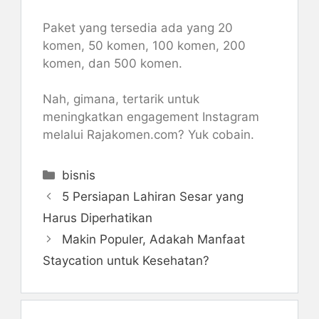
Paket yang tersedia ada yang 20
komen, 50 komen, 100 komen, 200
komen, dan 500 komen.
Nah, gimana, tertarik untuk
meningkatkan engagement Instagram
melalui Rajakomen.com? Yuk cobain.
Kategori
bisnis
5 Persiapan Lahiran Sesar yang
Harus Diperhatikan
Makin Populer, Adakah Manfaat
Staycation untuk Kesehatan?