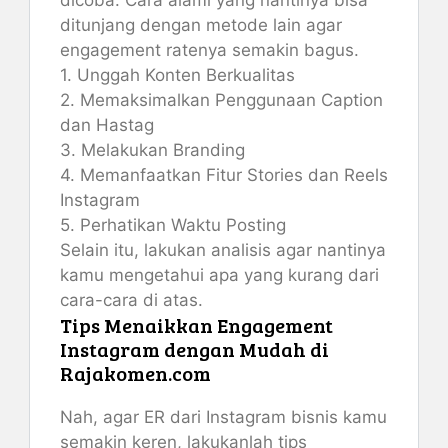
dicoba. Cara alami yang nantinya bisa
ditunjang dengan metode lain agar
engagement ratenya semakin bagus.
1. Unggah Konten Berkualitas
2. Memaksimalkan Penggunaan Caption
dan Hastag
3. Melakukan Branding
4. Memanfaatkan Fitur Stories dan Reels
Instagram
5. Perhatikan Waktu Posting
Selain itu, lakukan analisis agar nantinya
kamu mengetahui apa yang kurang dari
cara-cara di atas.
Tips Menaikkan Engagement
Instagram dengan Mudah di
Rajakomen.com
Nah, agar ER dari Instagram bisnis kamu
semakin keren, lakukanlah tips