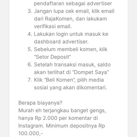
pendaftaran sebagai advertiser
Jangan lupa cek email, klik email
dari RajaKomen, dan lakukam
verifikasi email.
Lakukan login untuk masuk ke
dashboard advertiser.
Sebelum membeli komen, klik
“Setor Deposit”
Setelah transaksi masuk, saldo
akan terlihat di “Dompet Saya”
Klik “Beli Komen”, pilih media
sosial yang akan dikomentari.
Berapa biayanya?
Murah eh terjangkau banget gengs,
hanya Rp 2.000 per komentar di
Instagram. Minimum depositnya Rp
100.000,-