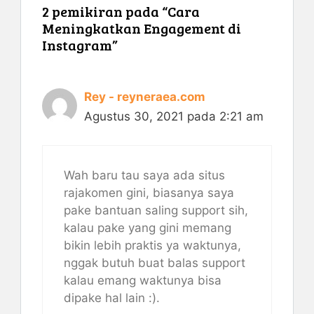
2 pemikiran pada “Cara
Meningkatkan Engagement di
Instagram”
Rey - reyneraea.com
Agustus 30, 2021 pada 2:21 am
Wah baru tau saya ada situs
rajakomen gini, biasanya saya
pake bantuan saling support sih,
kalau pake yang gini memang
bikin lebih praktis ya waktunya,
nggak butuh buat balas support
kalau emang waktunya bisa
dipake hal lain :).