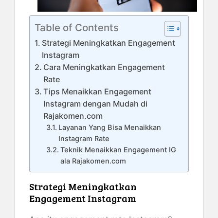
Table of Contents
Strategi Meningkatkan Engagement
Instagram
Cara Meningkatkan Engagement
Rate
Tips Menaikkan Engagement
Instagram dengan Mudah di
Rajakomen.com
Layanan Yang Bisa Menaikkan
Instagram Rate
Teknik Menaikkan Engagement IG
ala Rajakomen.com
Strategi Meningkatkan
Engagement Instagram