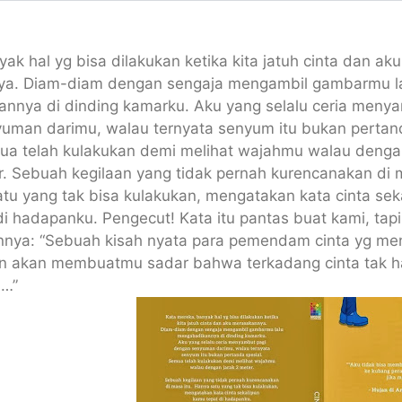
ak hal yg bisa dilakukan ketika kita jatuh cinta dan aku
a. Diam-diam dengan sengaja mengambil gambarmu l
nnya di dinding kamarku. Aku yang selalu ceria menya
uman darimu, walau ternyata senyum itu bukan pertan
mua telah kulakukan demi melihat wajahmu walau den
ga
r. Sebuah kegilaan yang tidak pernah kurencanakan di
atu yang tak bisa kulakukan, mengatakan kata cinta sek
i hadapanku. Pengecut! Kata itu pantas buat kami, tapi
nnya: “Sebuah kisah nyata para pemendam cinta yg me
 akan membuatmu sadar bahwa terkadang cinta tak h
n…”