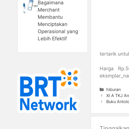
Bagaimana
Merchant
Membantu
Menciptakan
Operasional yang
Lebih Efektif
tertarik unt
Harga Rp.5
eksmplar_na
Kategori
hiburan
XI A TKJ A
Buku Antolo
Tinggalka