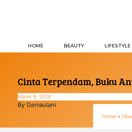
Langsung
ke
isi
HOME
BEAUTY
LIFESTYLE
Cinta Terpendam, Buku Ant
Maret 9, 2014
By
Gemaulani
Home
»
hibu