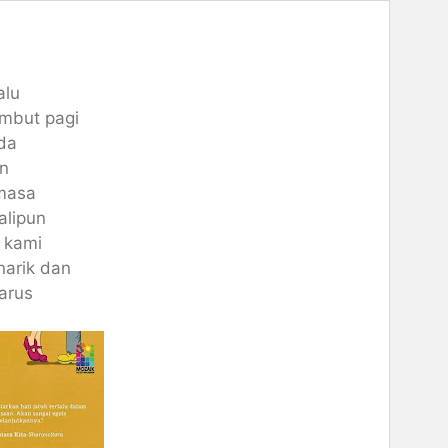
alu
mbut pagi
da
n
 masa
alipun
 kami
narik dan
arus