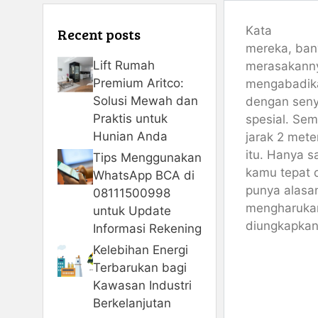
Kata
Recent posts
mereka, bany
Lift Rumah
merasakanny
Premium Aritco:
mengabadika
Solusi Mewah dan
dengan seny
Praktis untuk
spesial. Se
Hunian Anda
jarak 2 mete
itu. Hanya s
Tips Menggunakan
kamu tepat d
WhatsApp BCA di
punya alasa
08111500998
mengharukan
untuk Update
diungkapka
Informasi Rekening
Kelebihan Energi
Terbarukan bagi
Kawasan Industri
Berkelanjutan