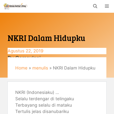
Langsung
M
ke
isi
NKRI Dalam Hidupku
Agustus 22, 2019
By
Gemaulani
Home
»
menulis
»
NKRI Dalam Hidupku
NKRI (Indonesiaku) …
Selalu terdengar di telingaku
Terbayang selalu di mataku
Tertulis jelas disanubariku