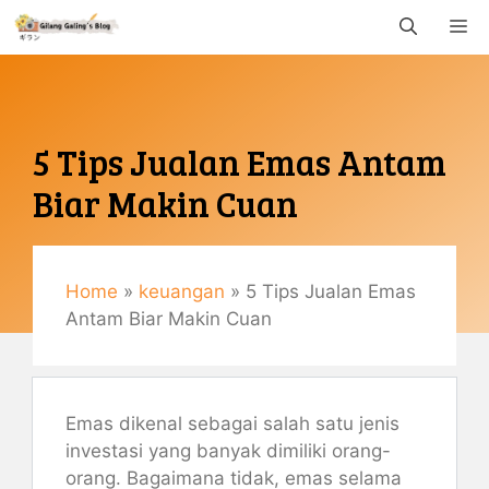
Langsung
M
ke
isi
5 Tips Jualan Emas Antam
Biar Makin Cuan
Januari 20, 2022
By
Gemaulani
Home
»
keuangan
»
5 Tips Jualan Emas
Antam Biar Makin Cuan
Emas dikenal sebagai salah satu jenis
investasi yang banyak dimiliki orang-
orang. Bagaimana tidak, emas selama