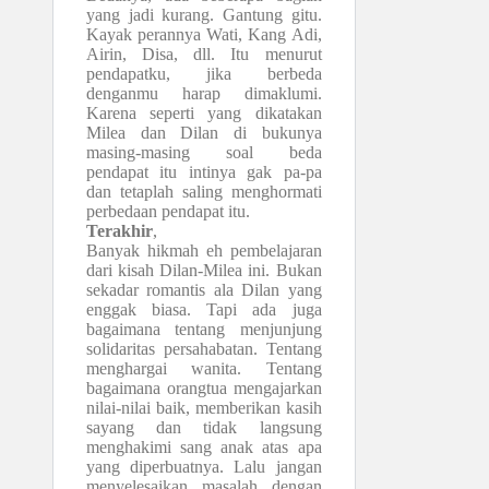
yang jadi kurang. Gantung gitu.
Kayak perannya Wati, Kang Adi,
Airin, Disa, dll. Itu menurut
pendapatku, jika berbeda
denganmu harap dimaklumi.
Karena seperti yang dikatakan
Milea dan Dilan di bukunya
masing-masing soal beda
pendapat itu intinya gak pa-pa
dan tetaplah saling menghormati
perbedaan pendapat itu.
Terakhir
,
Banyak hikmah eh pembelajaran
dari kisah Dilan-Milea ini. Bukan
sekadar romantis ala Dilan yang
enggak biasa. Tapi ada juga
bagaimana tentang menjunjung
solidaritas persahabatan. Tentang
menghargai wanita. Tentang
bagaimana orangtua mengajarkan
nilai-nilai baik, memberikan kasih
sayang dan tidak langsung
menghakimi sang anak atas apa
yang diperbuatnya. Lalu jangan
menyelesaikan masalah dengan