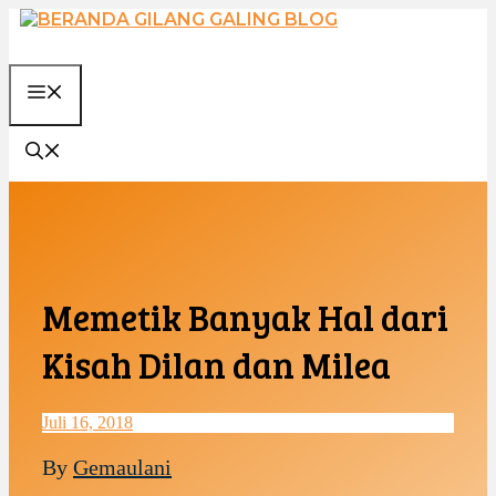
Langsung
ke
isi
MENU
Memetik Banyak Hal dari
Kisah Dilan dan Milea
Juli 16, 2018
By
Gemaulani