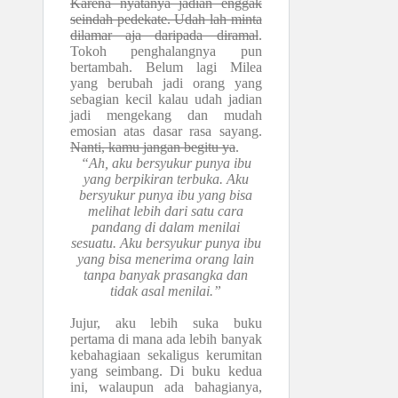
Karena nyatanya jadian enggak
seindah pedekate. Udah lah minta
dilamar aja daripada diramal
.
Tokoh penghalangnya pun
bertambah. Belum lagi Milea
yang berubah jadi orang yang
sebagian kecil kalau udah jadian
jadi mengekang dan mudah
emosian atas dasar rasa sayang.
Nanti, kamu jangan begitu ya
.
“Ah, aku bersyukur punya ibu
yang berpikiran
terbuka. Aku
bersyukur punya ibu yang bisa
melihat lebih dari satu cara
pandang di dalam menilai
sesuatu. Aku bersyukur punya ibu
yang bisa menerima orang lain
tanpa banyak prasangka dan
tidak asal menilai.”
Jujur, aku lebih suka buku
pertama di mana ada lebih banyak
kebahagiaan sekaligus kerumitan
yang seimbang. Di buku kedua
ini, walaupun ada bahagianya,