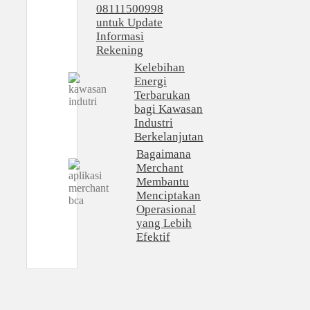
08111500998
untuk Update
Informasi
Rekening
Kelebihan
Energi
Terbarukan
bagi Kawasan
Industri
Berkelanjutan
Bagaimana
Merchant
Membantu
Menciptakan
Operasional
yang Lebih
Efektif