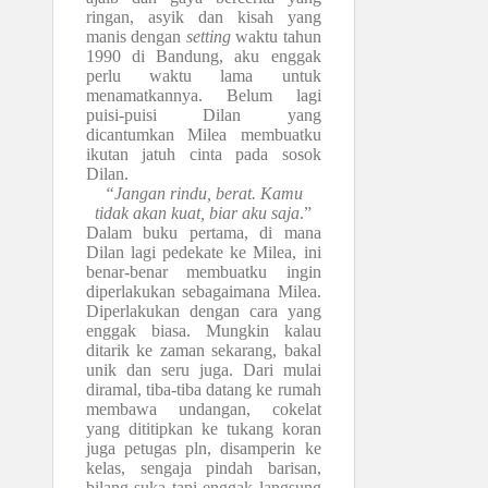
ringan, asyik dan kisah yang
manis dengan
setting
waktu tahun
1990 di Bandung, aku enggak
perlu waktu lama untuk
menamatkannya. Belum lagi
puisi-puisi Dilan yang
dicantumkan Milea membuatku
ikutan jatuh cinta pada sosok
Dilan.
“Jangan rindu, berat. Kamu
tidak akan kuat, biar aku saja
.”
Dalam buku pertama, di mana
Dilan lagi pedekate ke Milea, ini
benar-benar membuatku ingin
diperlakukan sebagaimana Milea.
Diperlakukan dengan cara yang
enggak biasa. Mungkin kalau
ditarik ke zaman sekarang, bakal
unik dan seru juga. Dari mulai
diramal, tiba-tiba datang ke rumah
membawa undangan, cokelat
yang dititipkan ke tukang koran
juga petugas pln, disamperin ke
kelas, sengaja pindah barisan,
bilang suka tapi enggak langsung