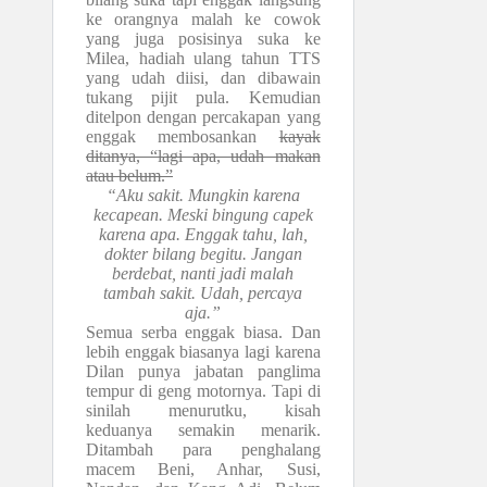
ke orangnya malah ke cowok
yang juga posisinya suka ke
Milea, hadiah ulang tahun TTS
yang udah diisi, dan dibawain
tukang pijit pula. Kemudian
ditelpon dengan percakapan yang
enggak membosankan
kayak
ditanya, “lagi apa, udah makan
atau belum.”
“Aku sakit. Mungkin karena
kecapean. Meski bingung capek
karena apa. Enggak tahu, lah,
dokter bilang begitu. Jangan
berdebat, nanti jadi malah
tambah sakit. Udah, percaya
aja.”
Semua serba enggak biasa. Dan
lebih enggak biasanya lagi karena
Dilan punya jabatan panglima
tempur di geng motornya. Tapi di
sinilah menurutku, kisah
keduanya semakin menarik.
Ditambah para penghalang
macem Beni, Anhar, Susi,