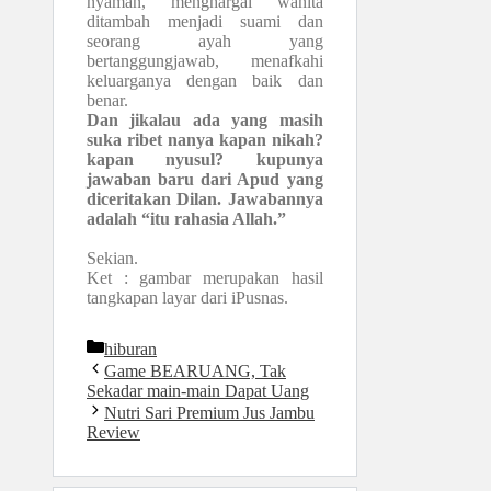
nyaman, menghargai wanita
ditambah menjadi suami dan
seorang ayah yang
bertanggungjawab, menafkahi
keluarganya dengan baik dan
benar.
Dan jikalau ada yang masih
suka ribet nanya kapan nikah?
kapan nyusul? kupunya
jawaban baru dari Apud yang
diceritakan Dilan. Jawabannya
adalah “itu rahasia Allah.”
Sekian.
Ket : gambar merupakan hasil
tangkapan layar dari iPusnas.
Kategori
hiburan
Game BEARUANG, Tak
Sekadar main-main Dapat Uang
Nutri Sari Premium Jus Jambu
Review