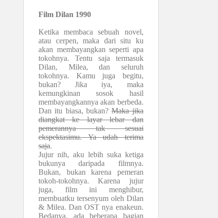
Film Dilan 1990
Ketika membaca sebuah novel,
atau cerpen, maka dari situ ku
akan membayangkan seperti apa
tokohnya. Tentu saja termasuk
Dilan, Milea, dan seluruh
tokohnya. Kamu juga begitu,
bukan? Jika iya, maka
kemungkinan sosok hasil
membayangkannya akan berbeda.
Dan itu biasa, bukan?
Maka jika
diangkat ke layar lebar dan
pemerannya tak sesuai
ekspektasimu. Ya udah terima
saja
.
Jujur nih, aku lebih suka ketiga
bukunya daripada filmnya.
Bukan, bukan karena pemeran
tokoh-tokohnya. Karena jujur
juga, film ini menghibur,
membuatku tersenyum oleh Dilan
& Milea. Dan OST nya enakeun.
Bedanya, ada beberapa bagian