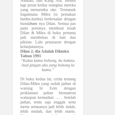
Nandan, dan Kang Adi. Belum
lagi peran kedua orangtua mereka
yang menurutku oke. Termasuk
bagaimana Milea (si pemakan
lumba-lumba) berkenalan dengan
bunda
hara
nya Dilan. Semua pas
pada porsinya membuat kisah
Dilan & Milea di buku pertama
jadi membekas di hati dan
pikiran. Lalu penasaran dengan
kelanjutannya.
Dilan 2, dia Adalah Dilanku
Tahun 1991
“Kalau kamu bohong, itu hakmu.
Asal jangan aku yang bohong ke
kamu.”
Di buku kedua ini, cerita tentang
Dilan-Milea yang sudah jadian di
warung bi Eem dengan
proklamasi jadian bermaterai
walaupun kemudian … . Setelah
jadian, tentu saja enggak serta
merta semuanya jadi lebih indah,
lebih mudah, dan lebih manis.