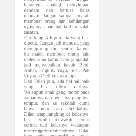
berantem apalagi menyimpan
dendam dan berniat balas
dendam. Jangan sampai amarah
membuat orang lain kehilangan
nyawanya padahal korban salah
sasaran.
Dari kang Adi pun ada yang bisa
dipetik. Jangan jadi manusia yang
memuji-muji diri sendiri karena
itu malah membuat orang lain
males sama kamu. Dan janganlah
jadi menyebalkan kayak Beni,
Anhar, Engkus, Yugo, Susi, Pak
Edy apa Dedi kok aku lupa.
Dan Dilan pun, ada hal-hal baik
yang bisa ditiru darinya.
Walaupun anak geng motor pada
zamannya dan berstatus panglima
tempur, dan ke sekolah cuma
bawa buku satu. Setidaknya
Dilan tetap rangking di kelasnya,
bisa terpilih mewakili cerdas
cermat dari kelasnya
walaupun
dia enggak niat jadinya
. Dilan
juga rela mengerjakan tugas