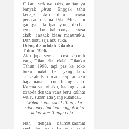
iJakarta stoknya habis, antriannya
banyak
pisan
. Enggak tahu
kenapa dari dulu merasa
penasaran sama Dilan-Milea ini
gara-gara kutipan yang disebar
teman dan kalimatnya terasa
ajaib, enggak biasa
menurutku
.
Dan tentu saja aku suka.
Dilan, dia adalah Dilanku
Tahun 1990.
Aku juga sempat baca separuh
yang Dilan, dia adalah Dilanku
Tahun 1990, tapi pas ke toko
buku malah beli yang lain.
Terserah kau mau berpikir aku
bagaimana, mau bilang apa.
Karena ya ini aku, kadang suka
tergoda dengan yang baru kulihat
walau sudah ada yang kutandai.
“Milea, kamu cantik. Tapi, aku
belum mencintaimu, enggak tahu
kalau sore. Tunggu aja.”
Nah, dengan kalimat-kalimat
ajaib dan gaya bercerita yang