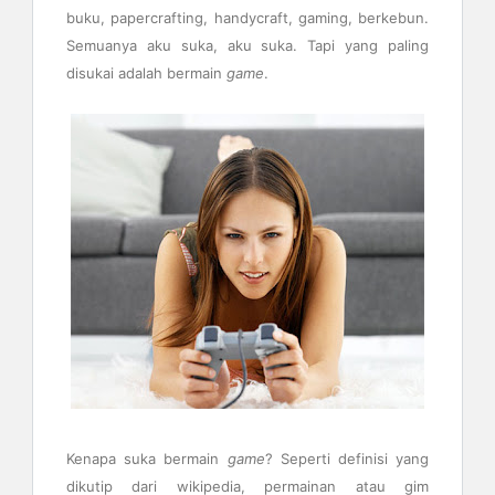
buku, papercrafting, handycraft, gaming, berkebun.
Semuanya aku suka, aku suka. Tapi yang paling
disukai adalah bermain
game
.
Kenapa suka bermain
game
? Seperti definisi yang
dikutip dari wikipedia, permainan atau gim