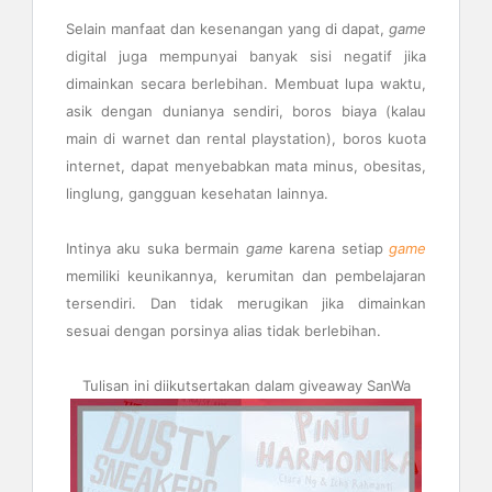
Selain manfaat dan kesenangan yang di dapat,
game
digital juga mempunyai banyak sisi negatif jika
dimainkan secara berlebihan. Membuat lupa waktu,
asik dengan dunianya sendiri, boros biaya (kalau
main di warnet dan rental playstation), boros kuota
internet, dapat menyebabkan mata minus, obesitas,
linglung, gangguan kesehatan lainnya.
Intinya aku suka bermain
game
karena setiap
game
memiliki keunikannya, kerumitan dan pembelajaran
tersendiri. Dan tidak merugikan jika dimainkan
sesuai dengan porsinya alias tidak berlebihan.
Tulisan ini diikutsertakan dalam giveaway SanWa