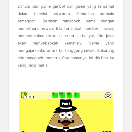
Dimulai dari
game
gimbot dan
game
yang tersemat
dalam televisi berwarna. Kemudian bermain
tamagochi. Bermain tamagochi sama dengan
memelihara hewan. Bila terlambat memberi makan,
membersihkan kotoran dan terlalu banyak tidur jelas
akan menyebabkan kematian.
Game
yang
mengajarkanku untuk bertanggung jawab. Sekarang
ada tamagochi modern, Pou namanya. Ini dia Pou-ku
yang mirip mafia.