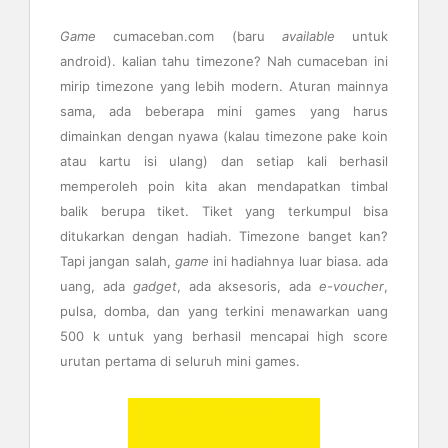
Game
cumaceban.com (baru
available
untuk
android). kalian tahu timezone? Nah cumaceban ini
mirip timezone yang lebih modern. Aturan mainnya
sama, ada beberapa mini games yang harus
dimainkan dengan nyawa (kalau timezone pake koin
atau kartu isi ulang) dan setiap kali berhasil
memperoleh poin kita akan mendapatkan timbal
balik berupa tiket. Tiket yang terkumpul bisa
ditukarkan dengan hadiah. Timezone banget kan?
Tapi jangan salah,
game
ini hadiahnya luar biasa. ada
uang, ada
gadget
, ada aksesoris, ada
e-voucher
,
pulsa, domba, dan yang terkini menawarkan uang
500 k untuk yang berhasil mencapai high score
urutan pertama di seluruh mini games.