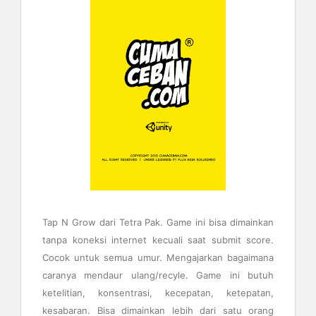
Tap N Grow dari Tetra Pak. Game ini bisa dimainkan
tanpa koneksi internet kecuali saat submit score.
Cocok untuk semua umur. Mengajarkan bagaimana
caranya mendaur ulang/recyle. Game ini butuh
ketelitian, konsentrasi, kecepatan, ketepatan,
kesabaran. Bisa dimainkan lebih dari satu orang