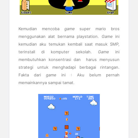
Kemudian mencoba
game
super mario bros
menggunakan alat bernama playstation.
Game
ini
kemudian aku temukan kembali saat masuk SMP,
terinstall di komputer sekolah.
Game
ini
membutuhkan konsentrasi dan harus menyusun
strategi untuk menghadapi berbagai rintangan.
Fakta dari
game
ini : Aku belum pernah
memainkannya sampai tamat.