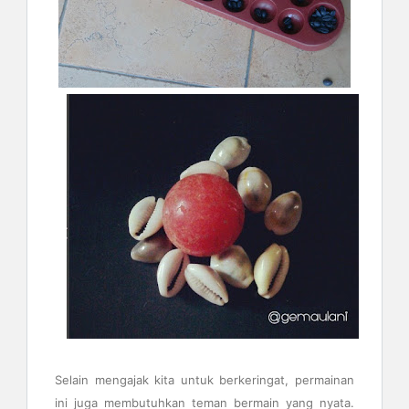
Selain mengajak kita untuk berkeringat, permainan
ini juga membutuhkan teman bermain yang nyata.