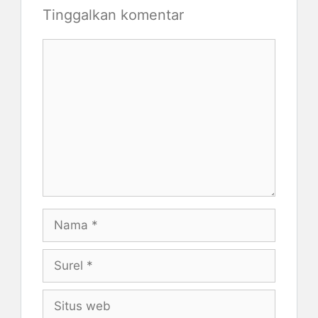
Tinggalkan komentar
Komentar
Nama
Surel
Situs
web