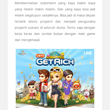
Membernarkan statement yang kaya makin kaya
yang miskin makin miskin. Dan yang kaya bisa jadi
miskin begitupun sebaliknya. Bisa jadi di masa depan
tertarik bisnis properti dan menjadi pengusaha
properti sukses di seluruh dunia. Tentu saja dengan
kerja keras dan cerdas bukan dengan main
game
dan mengkhayal.