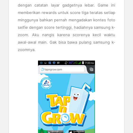
dengan catatan layar gadgetnya lebar. Game ini
memberikan rewards untuk score tiga teratas setiap
minggunya bahkan pernah mengadakan kontes foto
selfie dengan score tertinggi, hadiahnya samsung k-
zoom. Aku nangis karena scorenya kecil waktu
awal-awal main. Gak bisa bawa pulang samsung k-
zoomnya.