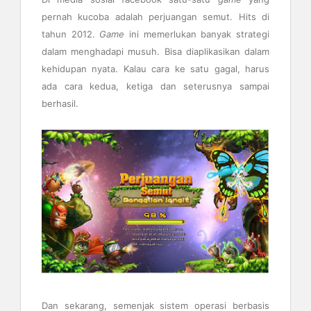
pernah kucoba adalah perjuangan semut. Hits di
tahun 2012.
Game
ini memerlukan banyak strategi
dalam menghadapi musuh. Bisa diaplikasikan dalam
kehidupan nyata. Kalau cara ke satu gagal, harus
ada cara kedua, ketiga dan seterusnya sampai
berhasil.
Dan sekarang, semenjak sistem operasi berbasis