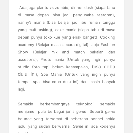
Ada juga plants vs zombie, dinner dash (siapa tahu
di masa depan bisa jadi pengusaha restoran),
nanny’s mania (bisa belajar jadi ibu rumah tangga
yang multitasking), cake mania (siapa tahu di masa
depan punya toko kue yang enak banget), Cooking
academy (Belajar masa secara digital), Jojo Fashion
Show (Belajar mix and match pakaian dan
accesoris), Photo mania (Untuk yang ingin punya
bisa coba
studio foto tapi belum kesampaian,
dulu ini
), Spa Mania (Untuk yang ingin punya
tempat spa, bisa coba dulu ini) dan masih banyak
lagi.
Semakin berkembangnya teknologi semakin
menjamur pula berbagai jenis
game
. Seperti
game
bounce yang tersemat di beberapa ponsel nokia
jadul yang sudah berwarna.
Game
ini ada kodenya