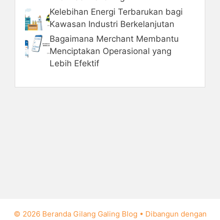
Kelebihan Energi Terbarukan bagi
Kawasan Industri Berkelanjutan
Bagaimana Merchant Membantu
Menciptakan Operasional yang
Lebih Efektif
© 2026 Beranda Gilang Galing Blog
• Dibangun dengan