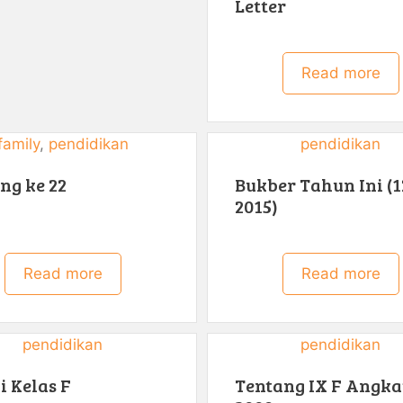
Letter
Read more
family
, 
pendidikan
pendidikan
ng ke 22
Bukber Tahun Ini (1
2015)
Read more
Read more
pendidikan
pendidikan
i Kelas F
Tentang IX F Angk