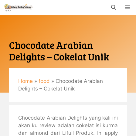
Langsung
M
ke
isi
Chocodate Arabian
Delights – Cokelat Unik
September 3, 2017
By
Gemaulani
Home
»
food
»
Chocodate Arabian
Delights – Cokelat Unik
Chocodate Arabian Delights yang kali ini
akan ku review adalah cokelat isi kurma
dan almond dari Lifull Produk. Ini apply