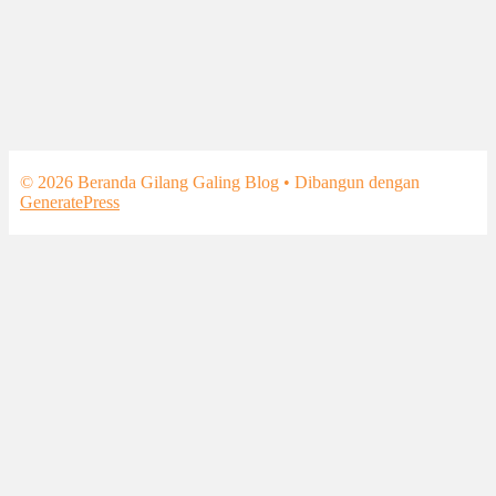
© 2026 Beranda Gilang Galing Blog
• Dibangun dengan
GeneratePress