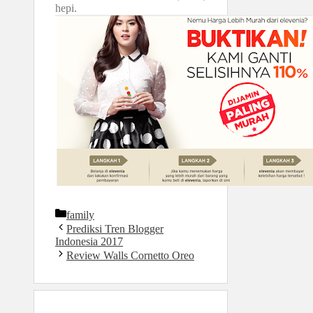
hepi.
Kategori
family
Prediksi Tren Blogger
Indonesia 2017
Review Walls Cornetto Oreo