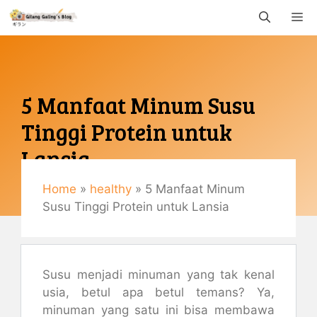
Langsung
M
ke
isi
5 Manfaat Minum Susu
Tinggi Protein untuk
Lansia
Home
»
healthy
»
5 Manfaat Minum
Mei 6, 2021
Susu Tinggi Protein untuk Lansia
By
Gemaulani
Susu menjadi minuman yang tak kenal
usia, betul apa betul temans? Ya,
minuman yang satu ini bisa membawa