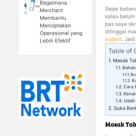
Bagaimana
Sejak bebera
Merchant
kalau belum 
Membantu
pas saya sk
Menciptakan
ditinggal ma
Operasional yang
instant
. Jad
Lebih Efektif
Table of
Masak Tah
Bahan
Bu
B
Cara 
Kenal
Udah 
Suka Berk
Masak Tah