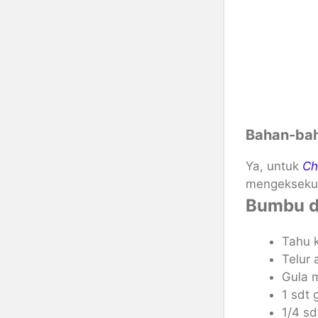
Bahan-bah
Ya, untuk
Ch
mengeksekus
Bumbu d
Tahu k
Telur 
Gula m
1 sdt
1/4 sd