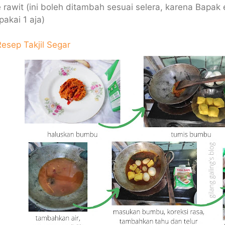
 rawit (ini boleh ditambah sesuai selera, karena Bapa
akai 1 aja)
esep Takjil Segar