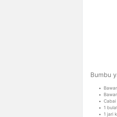
Bumbu y
Bawan
Bawan
Cabai 
1 bula
1 jari