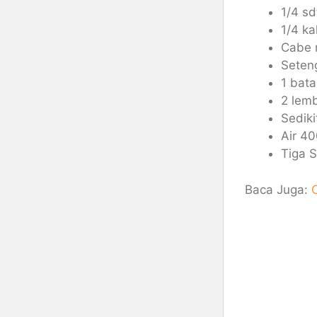
1/4 sd
1/4 k
Cabe r
Seteng
1 bata
2 lem
Sedik
Air 40
Tiga S
Baca Juga: