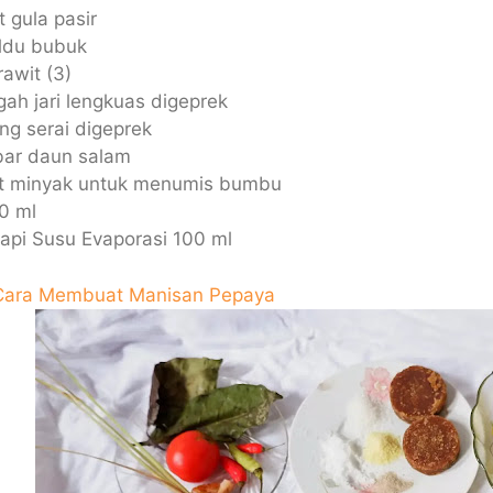
t gula pasir
aldu bubuk
awit (3)
ah jari lengkuas digeprek
ng serai digeprek
bar daun salam
it minyak untuk menumis bumbu
0 ml
api Susu Evaporasi 100 ml
Cara Membuat Manisan Pepaya