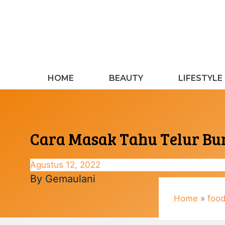
Langsung
ke
isi
HOME
BEAUTY
LIFESTYLE
Cara Masak Tahu Telur Bum
Agustus 12, 2022
By
Gemaulani
Home
»
foo