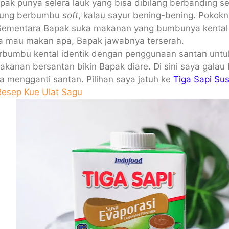
ak punya selera lauk yang bisa dibilang berbanding se
rung berbumbu
soft
, kalau sayur bening-bening. Poko
 Sementara Bapak suka makanan yang bumbunya kental gi
ya mau makan apa, Bapak jawabnya terserah.
bumbu kental identik dengan penggunaan santan untu
kanan bersantan bikin Bapak diare. Di sini saya galau 
sa mengganti santan. Pilihan saya jatuh ke
Tiga Sapi Su
Resep Kue Ulat Sagu