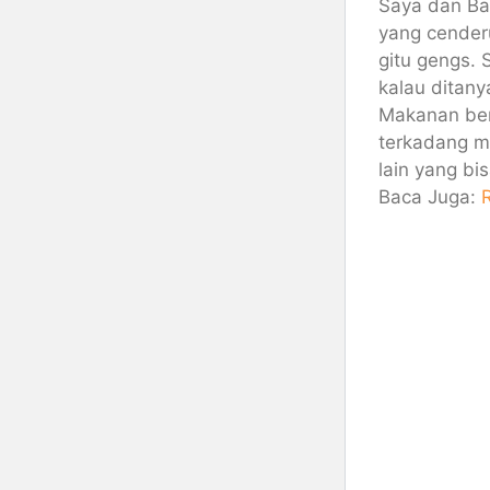
Saya dan Bap
yang cende
gitu gengs.
kalau ditan
Makanan ber
terkadang ma
lain yang bi
Baca Juga: