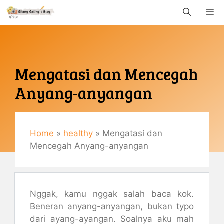
Langsung
M
ke
isi
Mengatasi dan Mencegah
Anyang-anyangan
Juli 14, 2017
By
Gemaulani
Home
»
healthy
»
Mengatasi dan
Mencegah Anyang-anyangan
Nggak, kamu nggak salah baca kok.
Beneran anyang-anyangan, bukan typo
dari ayang-ayangan. Soalnya aku mah