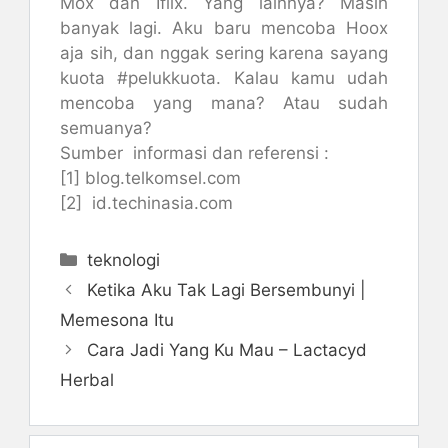
Mox dan Iflix. Yang lainnya? Masih
banyak lagi. Aku baru mencoba Hoox
aja sih, dan nggak sering karena sayang
kuota #pelukkuota. Kalau kamu udah
mencoba yang mana? Atau sudah
semuanya?
Sumber informasi dan referensi :
[1] blog.telkomsel.com
[2] id.techinasia.com
Kategori
teknologi
Ketika Aku Tak Lagi Bersembunyi |
Memesona Itu
Cara Jadi Yang Ku Mau – Lactacyd
Herbal