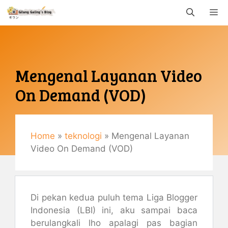
Langsung
M
ke
isi
Mengenal Layanan Video
On Demand (VOD)
Mei 22, 2017
By
Gemaulani
Home
»
teknologi
»
Mengenal Layanan
Video On Demand (VOD)
Di pekan kedua puluh tema Liga Blogger
Indonesia (LBI) ini, aku sampai baca
berulangkali lho apalagi pas bagian