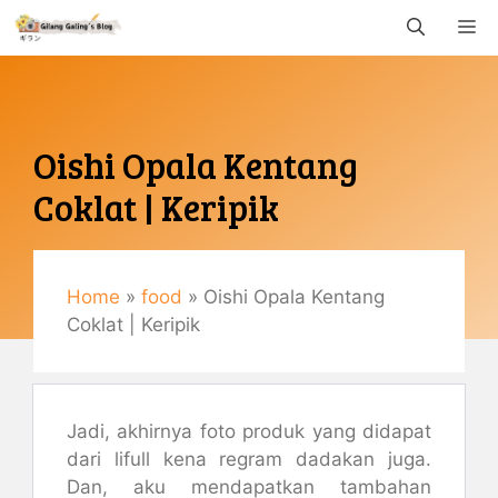
Langsung
M
ke
isi
Oishi Opala Kentang
Coklat | Keripik
Oktober 30, 2017
By
Gemaulani
Home
»
food
»
Oishi Opala Kentang
Coklat | Keripik
Jadi, akhirnya foto produk yang didapat
dari lifull kena regram dadakan juga.
Dan, aku mendapatkan tambahan