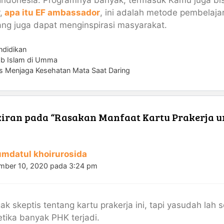
Indonesia. Programnya banyak, termasuk Kamu juga bis
,
apa itu EF ambassador
, ini adalah metode pembelaja
ang juga dapat menginspirasi masyarakat.
ndidikan
b Islam di Umma
ps Menjaga Kesehatan Mata Saat Daring
iran pada “Rasakan Manfaat Kartu Prakerja un
 umdatul khoirurosida
mber 10, 2020 pada 3:24 pm
ak skeptis tentang kartu prakerja ini, tapi yasudah la
etika banyak PHK terjadi.