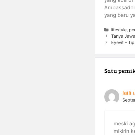
yang ada di 
Ambassador
yang baru y
Kategori
lifestyle
,
pe
Tanya Jawa
Eyevit – Ti
Satu pemik
laili
Septe
meski ag
mikirin k