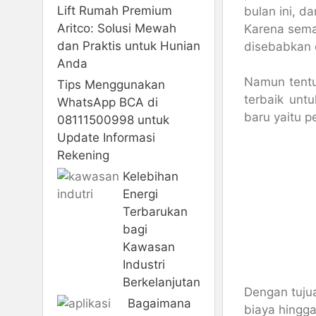
Lift Rumah Premium
bulan ini, d
Aritco: Solusi Mewah
Karena sema
dan Praktis untuk Hunian
disebabkan 
Anda
Namun tentu
Tips Menggunakan
terbaik unt
WhatsApp BCA di
baru yaitu p
08111500998 untuk
Update Informasi
Rekening
Kelebihan
Energi
Terbarukan
bagi
Kawasan
Industri
Berkelanjutan
Dengan tuju
Bagaimana
biaya hingg