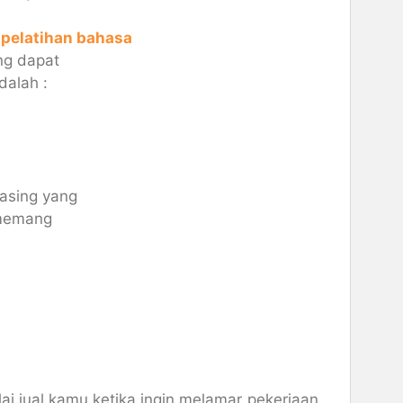
pelatihan bahasa
ng dapat
dalah :
asing yang
 memang
i jual kamu ketika ingin melamar pekerjaan.