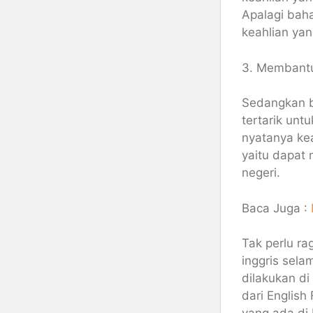
Apalagi bah
keahlian yan
3. Membant
Sedangkan b
tertarik untu
nyatanya keah
yaitu dapat
negeri.
Baca Juga :
Tak perlu ra
inggris sela
dilakukan di
dari English