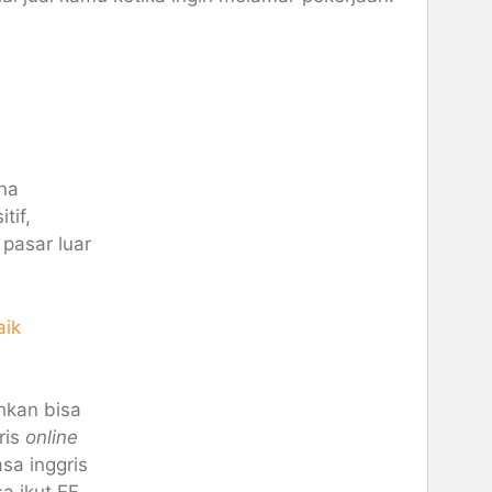
ena
tif,
pasar luar
aik
hkan bisa
ris
online
sa inggris