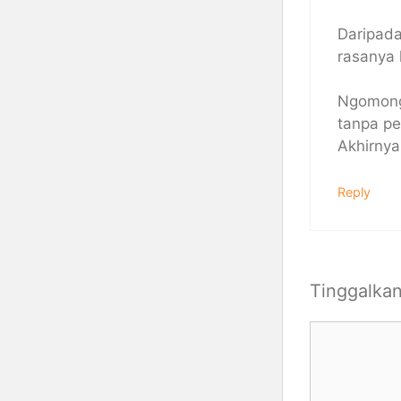
Daripada
rasanya 
Ngomong 
tanpa pe
Akhirnya
Reply
Tinggalka
Komentar