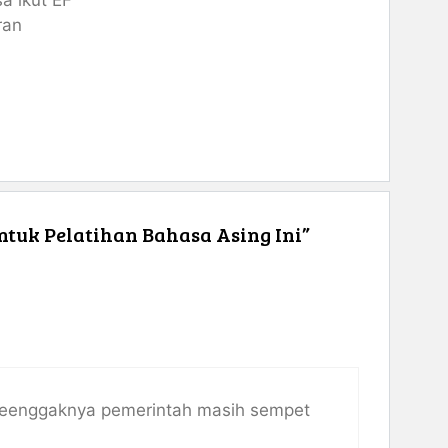
a ikut EF
ran
tuk Pelatihan Bahasa Asing Ini”
h seenggaknya pemerintah masih sempet