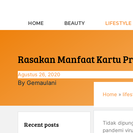
Langsung
ke
isi
HOME
BEAUTY
LIFESTYLE
Rasakan Manfaat Kartu Pra
Agustus 26, 2020
By
Gemaulani
Home
»
lifes
Tidak dipun
Recent posts
pandemi viru