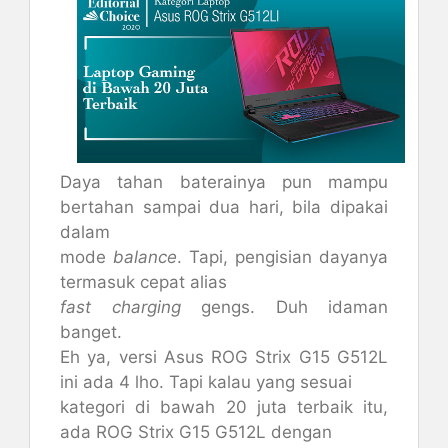
Daya tahan baterainya pun mampu
bertahan sampai dua hari, bila dipakai
dalam
mode
balance
. Tapi, pengisian dayanya
termasuk cepat alias
fast charging
gengs. Duh idaman
banget.
Eh ya, versi Asus ROG Strix G15 G512L
ini ada 4 lho. Tapi kalau yang sesuai
kategori di bawah 20 juta terbaik itu,
ada ROG Strix G15 G512L dengan