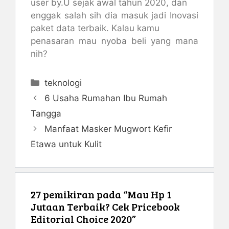
user by.U sejak awal tahun 2020, dan
enggak salah sih dia masuk jadi Inovasi
paket data terbaik. Kalau kamu
penasaran mau nyoba beli yang mana
nih?
Kategori
teknologi
6 Usaha Rumahan Ibu Rumah
Tangga
Manfaat Masker Mugwort Kefir
Etawa untuk Kulit
27 pemikiran pada “Mau Hp 1
Jutaan Terbaik? Cek Pricebook
Editorial Choice 2020”