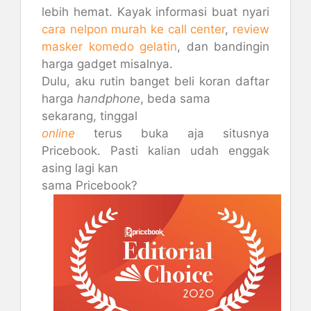
lebih hemat. Kayak informasi buat nyari
cara nelpon murah ke call center
,
review
masker komedo gelatin
, dan bandingin
harga gadget misalnya.
Dulu, aku rutin banget beli koran daftar
harga
handphone
, beda sama
sekarang, tinggal
online
terus buka aja situsnya
Pricebook. Pasti kalian udah enggak
asing lagi kan
sama Pricebook?