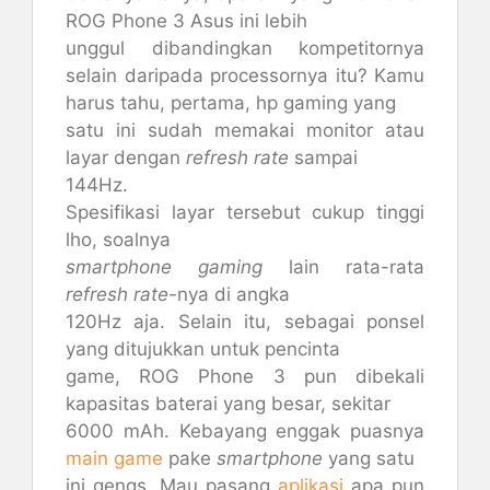
ROG Phone 3 Asus ini lebih
unggul dibandingkan kompetitornya
selain daripada processornya itu? Kamu
harus tahu, pertama, hp gaming yang
satu ini sudah memakai monitor atau
layar dengan
refresh rate
sampai
144Hz.
Spesifikasi layar tersebut cukup tinggi
lho, soalnya
smartphone gaming
lain rata-rata
refresh rate-
nya di angka
120Hz aja. Selain itu, sebagai ponsel
yang ditujukkan untuk pencinta
game, ROG Phone 3 pun dibekali
kapasitas baterai yang besar, sekitar
6000 mAh. Kebayang enggak puasnya
main game
pake
smartphone
yang satu
ini gengs. Mau pasang
aplikasi
apa pun