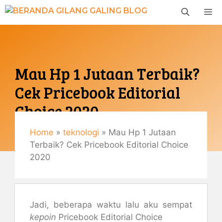
Langsung
M
ke
isi
Mau Hp 1 Jutaan Terbaik?
Cek Pricebook Editorial
Choice 2020
Home
»
teknologi
»
Mau Hp 1 Jutaan
Februari 11, 2021
Terbaik? Cek Pricebook Editorial Choice
By
Gemaulani
2020
Jadi, beberapa waktu lalu aku sempat
kepoin
Pricebook Editorial Choice