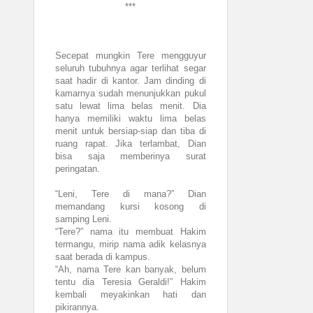
***
Secepat mungkin Tere mengguyur
seluruh tubuhnya agar terlihat segar
saat hadir di kantor. Jam dinding di
kamarnya sudah menunjukkan pukul
satu lewat lima belas menit. Dia
hanya memiliki waktu lima belas
menit untuk bersiap-siap dan tiba di
ruang rapat. Jika terlambat, Dian
bisa saja memberinya surat
peringatan.
“Leni, Tere di mana?” Dian
memandang kursi kosong di
samping Leni.
“Tere?” nama itu membuat Hakim
termangu, mirip nama adik kelasnya
saat berada di kampus.
“Ah, nama Tere kan banyak, belum
tentu dia Teresia Geraldi!” Hakim
kembali meyakinkan hati dan
pikirannya.