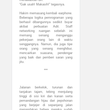
“Gak usah! Makasih!” tegasnya.
Hakim memasang kembali earphone.
Beberapa logika pemrograman yang
berhasil dibangunnya sedikit buyar
akibat perbuatan Adit. Staff
networking ruangan sebelah ini
memang senang menganggu
pekerjaan orang lain di waktu
senggangnya. Namun, dia juga tipe
orang yang senang menghibur,
mencairkan suasana, pendengar
yang baik dan pemberi saran yang
jitu.
***
Jalanan berkelok, turunan dan
tanjakan tajam, tebing menjulang
tinggi di sisi kiri dan kanan serta
pemandangan hijau dari pepohonan
yang berjejer di sepanjang jalan
menandakan bahwa mereka sudah