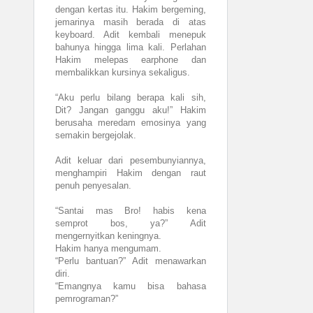
dengan kertas itu. Hakim bergeming,
jemarinya masih berada di atas
keyboard. Adit kembali menepuk
bahunya hingga lima kali. Perlahan
Hakim melepas earphone dan
membalikkan kursinya sekaligus.
“Aku perlu bilang berapa kali sih,
Dit? Jangan ganggu aku!” Hakim
berusaha meredam emosinya yang
semakin bergejolak.
Adit keluar dari pesembunyiannya,
menghampiri Hakim dengan raut
penuh penyesalan.
“Santai mas Bro! habis kena
semprot bos, ya?” Adit
mengernyitkan keningnya.
Hakim hanya mengumam.
“Perlu bantuan?” Adit menawarkan
diri.
“Emangnya kamu bisa bahasa
pemrograman?”