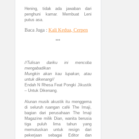
Hening, tidak ada jawaban dari
penghuni kamar. Membuat Leni
putus asa.
Baca Juga :
Kali Kedua, Cerpen
***
//Tulisan dariku ini mencoba
mengabadikan
Mungkin akan kau lupakan, atau
untuk dikenang//
Endah N Rhesa Feat Pongki Jikustik
– Untuk Dikenang.
Alunan musik akustik itu menggema
di seluruh ruangan café The Imaji,
bagian dari perusahaan The Imaji
Magazine milik Dian, wanita berusia
tiga puluh lima tahun yang
memutuskan untuk resign dari
pekerjaan sebagai Editor dan