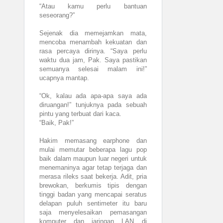
“Atau kamu perlu bantuan
seseorang?”
Sejenak dia memejamkan mata,
mencoba menambah kekuatan dan
rasa percaya dirinya. “Saya perlu
waktu dua jam, Pak. Saya pastikan
semuanya selesai malam ini!”
ucapnya mantap.
“Ok, kalau ada apa-apa saya ada
diruangan!” tunjuknya pada sebuah
pintu yang terbuat dari kaca.
“Baik, Pak!”
Hakim memasang earphone dan
mulai memutar beberapa lagu pop
baik dalam maupun luar negeri untuk
menemaninya agar tetap terjaga dan
merasa rileks saat bekerja. Adit, pria
brewokan, berkumis tipis dengan
tinggi badan yang mencapai seratus
delapan puluh sentimeter itu baru
saja menyelesaikan pemasangan
komputer dan jaringan LAN di