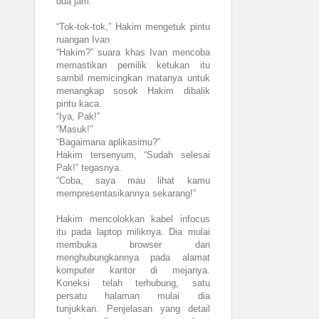
dua jam.
“Tok-tok-tok,” Hakim mengetuk pintu
ruangan Ivan
“Hakim?” suara khas Ivan mencoba
memastikan pemilik ketukan itu
sambil memicingkan matanya untuk
menangkap sosok Hakim dibalik
pintu kaca.
“Iya, Pak!”
“Masuk!”
“Bagaimana aplikasimu?”
Hakim tersenyum, “Sudah selesai
Pak!” tegasnya.
“Coba, saya mau lihat kamu
mempresentasikannya sekarang!”
Hakim mencolokkan kabel infocus
itu pada laptop miliknya. Dia mulai
membuka browser dan
menghubungkannya pada alamat
komputer kantor di mejanya.
Koneksi telah terhubung, satu
persatu halaman mulai dia
tunjukkan. Penjelasan yang detail