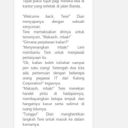
Tepat pukul tujuh pagi mereka tiba di
kantor yang terletak di jalan Banda.
“
Welcome back
, Tere!” Dian
menyapanya dengan sebuah
senyuman.
Tere memaksakan dirinya untuk
tersenyum, “Makasih, mbak!”
“Gimana perjalanan kalian?”
“Menyenangkan mbak!” Leni
membantu Tere untuk menjawab
pertanyaan itu.
“Ok, kalian boleh istirahat sampai
jam satu siang! Setengah dua kita
ada pertemuan dengan beberapa
orang pegawai IT dari Kalong
Corporation!” tegasnya.
“Makasih, mbak!” Tere menekan
handel pintu di hadapannya,
membayangkan betapa empuk dan
hangatnya kasur serta selimut di
ruang tidurnya.
“Tunggu!” Dian menghentikan
langkah Tere untuk masuk ke dalam
kamarnya.