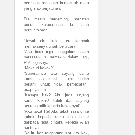
berusaha menahan butiran air mata
yang siap berjatuhan.
Dia masih bergeming, menatap
penuh kekosongan ke arah
perpustakaan.
“Jawab aku, kak!” Tere kembali
memaksanya untuk berbicara.
“Aku tidak ingin tenggelam dalam
perasaan ini semakin dalam lagi,
Re!” tegasnya.
“Maksud kakak?”
“Sebenarnya aku sayang sama
kamu, tapi maaf … aku sudah
berjanji untuk tidak berpacaran,”
ucapnya lirih.
“Kenapa kak? Aku juga sayang
sama kakak! Lebih dari sayang
seorang adik kepada kakaknya!”
“Aku takut Re! Aku takut, rasa cinta
kakak kepada kamu lebih besar
daripada rasa cintaku kepada Allah
nantinya!”
“Ya itu kan tergantung niat kita Kak,