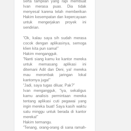
serta tampilan yang rapi membuat
Ivan merasa puas. Dia tidak
menyesal karena telah memberikan
Hakim kesempatan dan kepercayaan
untuk mengerjakan proyek ini
sendirian.
“Ok, kalau saya sih sudah merasa
cocok dengan aplikasinya, semoga
klien kita pun sama!”
Hakim mengangguk.
“Nanti siang kamu ke kantor mereka
untuk memasang aplikasi ini
ditemani Adit dan Deni, ya! mereka
mau merombak jaringan lokal
kantornya juga!”
“Jadi, saya tugas diluar, Pak?”
Ivan mengangguk, “iya, sekaligus
kamu analisis permintaan mereka
tentang aplikasi cuti pegawai yang
ingin mereka buat! Saya kasih waktu
satu minggu untuk berada di kantor
mereka!”
Hakim termangu.
“Tenang, orang-orang di sana ramah-