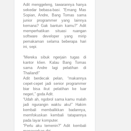
Adit menggeleng, tawarannya hanya
sekedar bebasa-basi. “Emang Mas
Sopian, Andre, Bang Tomas sama
junior programmer yang lainnya
kemana? Gak bantuin kamu?” Adit
memperhatikan situasi ruangan
software developer yang mirip
pemakaman selama beberapa hari
ini, sepi.
“Mereka sibuk ngerjain tugas di
kantor klien. Kalau Bang Tomas
sama Andre lagi pelatihan di
Thailand!”
Adit berdecak pelan, “makannya
cepet-cepet jadi senior programmer
biar bisa ikut pelatihan ke luar
negeri,” goda Adit.
“Udah ah, ngobrol sama kamu malah
jadi ngurangin waktu aku!” Hakim
kembali membalikkan badannya,
memfokuskan kembali tatapannya
pada layar komputer.
“Perlu aku temenin?” Adit kembali
menawarkan diri.