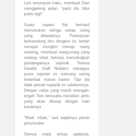
Leni tersenyum kaku, membuat Dian
menggeleng pelan, “pasti dia tidur
pules lagi!”
Suara sepatu flat berhasil
memekakan telinga setiap orang
yang dilewatinya. Perempuan
berkerudung biru dongker itu berlari
secepat mungkin menuju ruang
meeting, membuat orang-orang yang
sedang sibuk bekerja memalingkan
pandangannya sejenak. Teresia
Geraldi, Staff Redaksi sekaligus
junior reporter ini memang sering
terlambat masuk kantor. Tapi dia
tidak pernah sepanik ini sebelumnya.
Dengan nafas yang masih terengah-
engah Tere berusaha menahan pintu
yang akan ditutup dengan kaki
kanannya.
“Maaf, mbak,” raut wajahnya penuh
penyesalan.
Semua mata tertuju padanya,