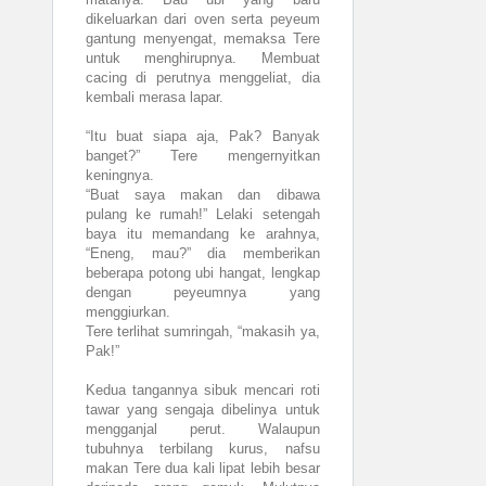
dikeluarkan dari oven serta peyeum
gantung menyengat, memaksa Tere
untuk menghirupnya. Membuat
cacing di perutnya menggeliat, dia
kembali merasa lapar.
“Itu buat siapa aja, Pak? Banyak
banget?” Tere mengernyitkan
keningnya.
“Buat saya makan dan dibawa
pulang ke rumah!” Lelaki setengah
baya itu memandang ke arahnya,
“Eneng, mau?” dia memberikan
beberapa potong ubi hangat, lengkap
dengan peyeumnya yang
menggiurkan.
Tere terlihat sumringah, “makasih ya,
Pak!”
Kedua tangannya sibuk mencari roti
tawar yang sengaja dibelinya untuk
mengganjal perut. Walaupun
tubuhnya terbilang kurus, nafsu
makan Tere dua kali lipat lebih besar