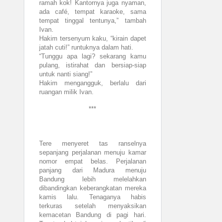
ramah kok! Kantornya juga nyaman,
ada café, tempat karaoke, sama
tempat tinggal tentunya,” tambah
Ivan.
Hakim tersenyum kaku, “kirain dapet
jatah cuti!” runtuknya dalam hati.
“Tunggu apa lagi? sekarang kamu
pulang, istirahat dan bersiap-siap
untuk nanti siang!”
Hakim mengangguk, berlalu dari
ruangan milik Ivan.
***
Tere menyeret tas ranselnya
sepanjang perjalanan menuju kamar
nomor empat belas. Perjalanan
panjang dari Madura menuju
Bandung lebih melelahkan
dibandingkan keberangkatan mereka
kamis lalu. Tenaganya habis
terkuras setelah menyaksikan
kemacetan Bandung di pagi hari.