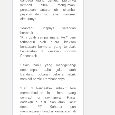
daripada orang gemuk. Mulutnya
kembali sibuk mengunyah,
perpaduan antara ubi cilembu,
peyeum dan roti tawar melumer
dimulutnya.
“Mantap!” ucapnya setengah
berteriak.
“Kita udah sampai mana, Re?” Leni
terbangun oleh suara klakson
kendaraan bermotor yang terjebak
kemacetan di kawasan industri
Rancaekek.
Selain banjir yang menggenangi
seperempat bahu jalan arah
Bandung, bubaran pekerja pabrik
menjadi pemicu tambahannya.
“Baru di Rancaekek, mbak.” Tere
memperhatikan lalu lintas yang
semraut di sekitarnya. Pasar
dadakan di sisi jalan arah Garut
depan PT Kahatex pun
memperparah kondisi kemacetan di