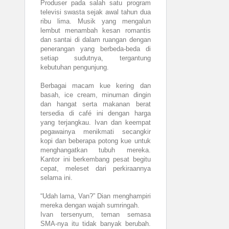
Produser pada salah satu program
televisi swasta sejak awal tahun dua
ribu lima. Musik yang mengalun
lembut menambah kesan romantis
dan santai di dalam ruangan dengan
penerangan yang berbeda-beda di
setiap sudutnya, tergantung
kebutuhan pengunjung.
Berbagai macam kue kering dan
basah, ice cream, minuman dingin
dan hangat serta makanan berat
tersedia di café ini dengan harga
yang terjangkau. Ivan dan keempat
pegawainya menikmati secangkir
kopi dan beberapa potong kue untuk
menghangatkan tubuh mereka.
Kantor ini berkembang pesat begitu
cepat, meleset dari perkiraannya
selama ini.
“Udah lama, Van?” Dian menghampiri
mereka dengan wajah sumringah.
Ivan tersenyum, teman semasa
SMA-nya itu tidak banyak berubah.