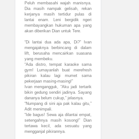
Peluh membasahi wajah manisnya.
Dia masih nampak gelisah, rekan
kerjanya masih tertidur pulas di
lantai enam. Leni bergidik ngeri
membayangkan hukuman apa yang
akan diberikan Dian untuk Tere.
“Di lantai dua ada apa, Di?” Ivan
mengajaknya berbincang di dalam
lift, berusaha mencairkan suasana
yang membeku.
“Ada distro, tempat karaoke sama
gym! Lumayanlah buat merefresh
pikiran kalau lagi mumet sama
pekerjaan masing-masing!”
Ivan mengangguk, “Aku jadi tertarik
bikin gedung sendiri jadinya. Sayang
dananya belum cukup,” jelasnya.
“Numpang di sini aja pak kalau gitu,”
Adit menimpali.
“Ide bagus! Sewa aja dilantai empat,
setengahnya masih kosong!” Dian
tertawa kecil, ada sesuatu yang
mengganjal pikirannya.