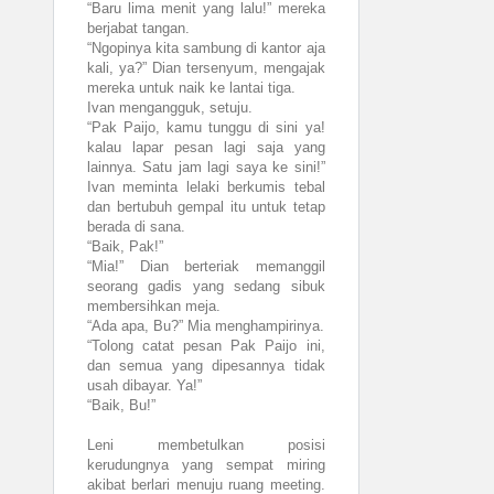
“Baru lima menit yang lalu!” mereka
berjabat tangan.
“Ngopinya kita sambung di kantor aja
kali, ya?” Dian tersenyum, mengajak
mereka untuk naik ke lantai tiga.
Ivan mengangguk, setuju.
“Pak Paijo, kamu tunggu di sini ya!
kalau lapar pesan lagi saja yang
lainnya. Satu jam lagi saya ke sini!”
Ivan meminta lelaki berkumis tebal
dan bertubuh gempal itu untuk tetap
berada di sana.
“Baik, Pak!”
“Mia!” Dian berteriak memanggil
seorang gadis yang sedang sibuk
membersihkan meja.
“Ada apa, Bu?” Mia menghampirinya.
“Tolong catat pesan Pak Paijo ini,
dan semua yang dipesannya tidak
usah dibayar. Ya!”
“Baik, Bu!”
Leni membetulkan posisi
kerudungnya yang sempat miring
akibat berlari menuju ruang meeting.