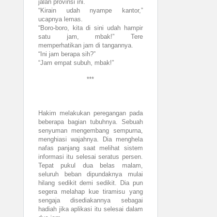
jalan provinsi ini.
“Kirain udah nyampe kantor,”
ucapnya lemas.
“Boro-boro, kita di sini udah hampir
satu jam, mbak!” Tere
memperhatikan jam di tangannya.
“Ini jam berapa sih?”
“Jam empat subuh, mbak!”
***
Hakim melakukan peregangan pada
beberapa bagian tubuhnya. Sebuah
senyuman mengembang sempurna,
menghiasi wajahnya. Dia menghela
nafas panjang saat melihat sistem
informasi itu selesai seratus persen.
Tepat pukul dua belas malam,
seluruh beban dipundaknya mulai
hilang sedikit demi sedikit. Dia pun
segera melahap kue tiramisu yang
sengaja disediakannya sebagai
hadiah jika aplikasi itu selesai dalam