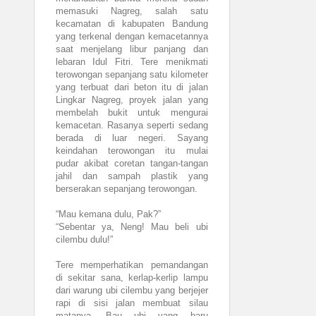
memasuki Nagreg, salah satu
kecamatan di kabupaten Bandung
yang terkenal dengan kemacetannya
saat menjelang libur panjang dan
lebaran Idul Fitri. Tere menikmati
terowongan sepanjang satu kilometer
yang terbuat dari beton itu di jalan
Lingkar Nagreg, proyek jalan yang
membelah bukit untuk mengurai
kemacetan. Rasanya seperti sedang
berada di luar negeri. Sayang
keindahan terowongan itu mulai
pudar akibat coretan tangan-tangan
jahil dan sampah plastik yang
berserakan sepanjang terowongan.
“Mau kemana dulu, Pak?”
“Sebentar ya, Neng! Mau beli ubi
cilembu dulu!”
Tere memperhatikan pemandangan
di sekitar sana, kerlap-kerlip lampu
dari warung ubi cilembu yang berjejer
rapi di sisi jalan membuat silau
matanya. Bau ubi yang baru