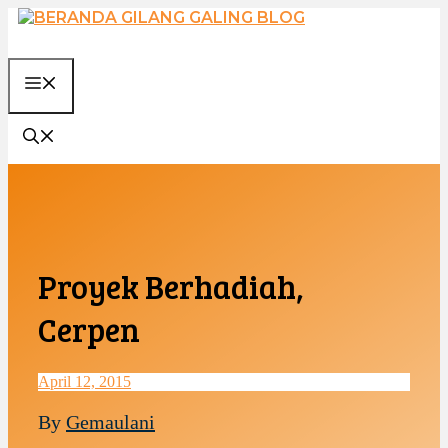
Langsung
ke
isi
MENU
Proyek Berhadiah,
Cerpen
April 12, 2015
By
Gemaulani