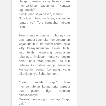
Dengan tenaga yang tersisa Tere
membalikkan badannya, “Kenapa
lagi, mbak?”
“Batik yang saya pesen, mana?”
“Ada kok mbak, nanti saya anter ke
rumah, ya!” Tere berusaha merayu
Dian.
Tere menghempaskan tubuhnya di
atas tempat tidur, dia membenamkan
wajah lusuh itu ke dalam bantal hello
kitty kesayangannya. Lelah, letih,
lesu telah menyerang pertahanan
tubuhnya. Kelopak matanya begitu
berat untuk tetap terbuka. Dia pun
terlelap ke dalam mimpi bersama
keindahan pantai Lompang yang
dikunjunginya Sabtu kemarin.
“Kalian sudah siap?” Ivan
memperhatikan ketiga pria berusia
dua puluh tiga tahunan
dihadapannya.
Mereka mengangguk mantap, “siap,
pak!”