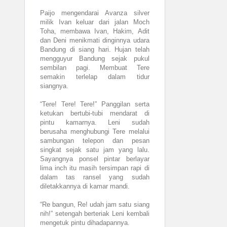
Paijo mengendarai Avanza silver
milik Ivan keluar dari jalan Moch
Toha, membawa Ivan, Hakim, Adit
dan Deni menikmati dinginnya udara
Bandung di siang hari. Hujan telah
mengguyur Bandung sejak pukul
sembilan pagi. Membuat Tere
semakin terlelap dalam tidur
siangnya.
“Tere! Tere! Tere!” Panggilan serta
ketukan bertubi-tubi mendarat di
pintu kamarnya. Leni sudah
berusaha menghubungi Tere melalui
sambungan telepon dan pesan
singkat sejak satu jam yang lalu.
Sayangnya ponsel pintar berlayar
lima inch itu masih tersimpan rapi di
dalam tas ransel yang sudah
diletakkannya di kamar mandi.
“Re bangun, Re! udah jam satu siang
nih!” setengah berteriak Leni kembali
mengetuk pintu dihadapannya.