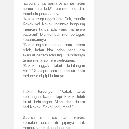
lagipula cinta sama Allah itu tetep
nomor satu, kok!” Tere membela diri,
membela perasaannya.
“Kakak tetep nggak bisa Dek, maafin
Kakak ya! Kakak inginnya langsung
menikah tanpa ada yang namanya
pacaran!” Dia kembali mempertegas
keputusannya.
“Kakak ingin mencintai kamu karena
Allah, kalau kita jodoh pasti kita
akan di pertemukan lagi.” tambahnya
tanpa menatap Tere sedikitpun.
“Kakak nggak takut kehilangan
Aku?” Satu per satu butiran air mata
meluncur di pipi bulatnya.
Hakim tersenyum “Kakak takut
kehilangan kamu, tapi kakak lebih
takut kehilangan Allah dari dalam
hati Kakak. Sekali lagi, Maaf.”
Butiran air mata itu menetes
semakin deras di pipinya, tak
mampu untuk dibendung lagi.