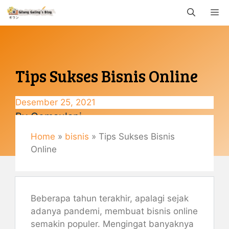
Langsung
M
ke
isi
Tips Sukses Bisnis Online
Desember 25, 2021
By
Gemaulani
Home
»
bisnis
»
Tips Sukses Bisnis
Online
Beberapa tahun terakhir, apalagi sejak
adanya pandemi, membuat bisnis online
semakin populer. Mengingat banyaknya