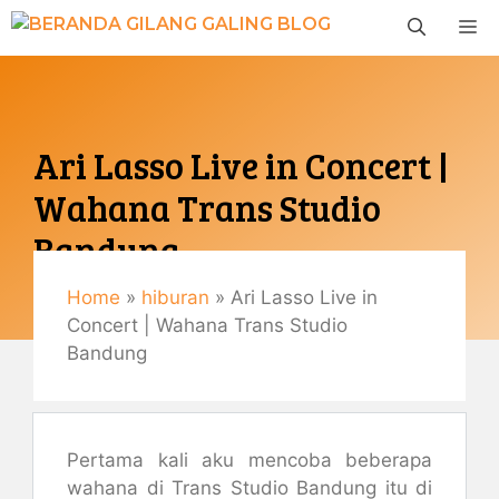
Langsung
M
ke
isi
Ari Lasso Live in Concert |
Wahana Trans Studio
Bandung
Home
»
hiburan
»
Ari Lasso Live in
September 1, 2022
Concert | Wahana Trans Studio
By
Gemaulani
Bandung
Pertama kali aku mencoba beberapa
wahana di Trans Studio Bandung itu di