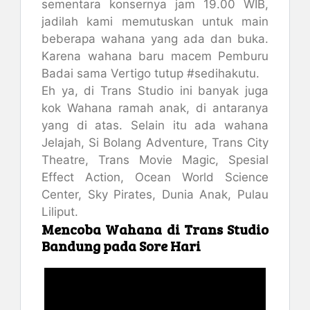
sementara konsernya jam 19.00 WIB,
jadilah kami memutuskan untuk main
beberapa wahana yang ada dan buka.
Karena wahana baru macem Pemburu
Badai sama Vertigo tutup #sedihakutu.
Eh ya, di Trans Studio ini banyak juga
kok Wahana ramah anak, di antaranya
yang di atas. Selain itu ada wahana
Jelajah, Si Bolang Adventure, Trans City
Theatre, Trans Movie Magic, Spesial
Effect Action, Ocean World Science
Center, Sky Pirates, Dunia Anak, Pulau
Liliput.
Mencoba Wahana di Trans Studio
Bandung pada Sore Hari