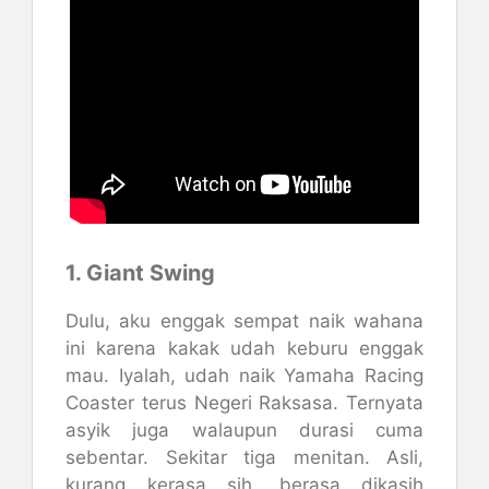
1. Giant Swing
Dulu, aku enggak sempat naik wahana
ini karena kakak udah keburu enggak
mau. Iyalah, udah naik Yamaha Racing
Coaster terus Negeri Raksasa. Ternyata
asyik juga walaupun durasi cuma
sebentar. Sekitar tiga menitan. Asli,
kurang kerasa sih, berasa dikasih