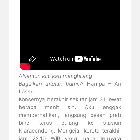
//Namun kini kau menghilang
Bagaikan ditelan bumi.//
Hampa – Ari
Lasso.
Konsernya berakhir sekitar jam 21 lewat
berapa menit sih. Aku enggak
memperhatikan, langsung pesan grab
bike terus pulang ke stasiun
Kiaracondong. Mengejar kereta terakhir
jam 22.10 WIB yang mana ternyata