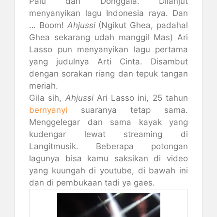
Palu dan Donggala. Dilanjut
menyanyikan lagu Indonesia raya. Dan
… Boom!
Ahjussi
(Ngikut Ghea, padahal
Ghea sekarang udah manggil Mas) Ari
Lasso pun menyanyikan lagu pertama
yang judulnya Arti Cinta. Disambut
dengan sorakan riang dan tepuk tangan
meriah.
Gila sih,
Ahjussi
Ari Lasso ini, 25 tahun
bernyanyi
suaranya tetap sama.
Menggelegar dan sama kayak yang
kudengar lewat streaming di
Langitmusik. Beberapa potongan
lagunya bisa kamu saksikan di video
yang kuungah di youtube, di bawah ini
dan di pembukaan tadi ya gaes.