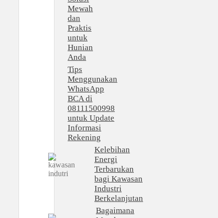
Mewah
dan
Praktis
untuk
Hunian
Anda
Tips
Menggunakan
WhatsApp
BCA di
08111500998
untuk Update
Informasi
Rekening
Kelebihan
Energi
Terbarukan
bagi Kawasan
Industri
Berkelanjutan
Bagaimana