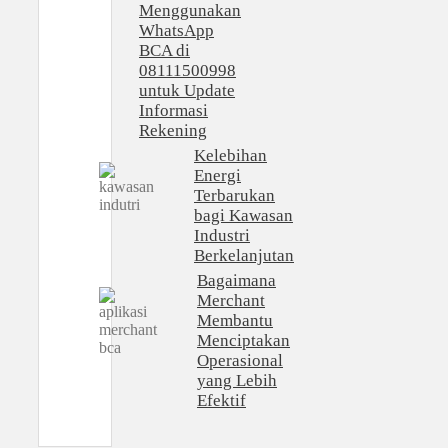
Menggunakan
WhatsApp
BCA di
08111500998
untuk Update
Informasi
Rekening
Kelebihan
Energi
Terbarukan
bagi Kawasan
Industri
Berkelanjutan
Bagaimana
Merchant
Membantu
Menciptakan
Operasional
yang Lebih
Efektif