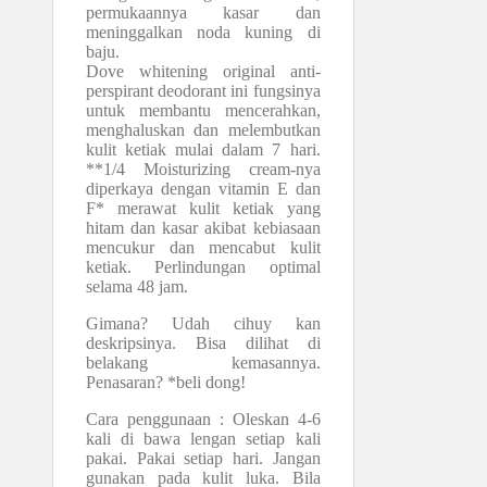
permukaannya kasar dan
meninggalkan noda kuning di
baju.
Dove whitening original anti-
perspirant deodorant ini fungsinya
untuk membantu mencerahkan,
menghaluskan dan melembutkan
kulit ketiak mulai dalam 7 hari.
**1/4 Moisturizing cream-nya
diperkaya dengan vitamin E dan
F* merawat kulit ketiak yang
hitam dan kasar akibat kebiasaan
mencukur dan mencabut kulit
ketiak. Perlindungan optimal
selama 48 jam.
Gimana? Udah cihuy kan
deskripsinya. Bisa dilihat di
belakang kemasannya.
Penasaran? *beli dong!
Cara penggunaan : Oleskan 4-6
kali di bawa lengan setiap kali
pakai. Pakai setiap hari. Jangan
gunakan pada kulit luka. Bila