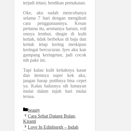
terjadi iritasi, hentikan pemakaian.
Oke, aku sudah mencobanya
selama 7 hari dengan mengikuti
cara penggunaannya. Kesan
pertama itu, aromanya harum, roll
onnya lembut, dingin di kulit
ketiak, tidak berbekas di baju dan
ketiak tetap kering meskipun
keringat bercucuran. Iyes aku kan
gampang keringetan, jadi cocok
nih pake ini.
Tapi kalau kulit ketiaknya kasar
dan itemnya super kek aku,
jangan harap putihnya bisa cepet
ya. Kalau halusnya sih lumayan
mulai dalam tujuh hari mulai
terasa.
Kategori
beauty
Cara Sehat Datang Bulan,
Kiranti
Love In Edinburgh – Indah