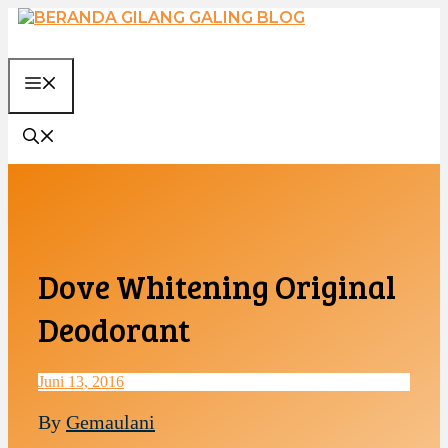
Langsung
ke
isi
MENU
Dove Whitening Original
Deodorant
Juni 13, 2016
By
Gemaulani