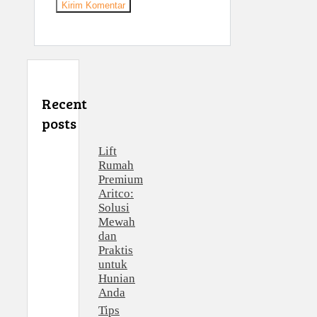
Recent
posts
Lift
Rumah
Premium
Aritco:
Solusi
Mewah
dan
Praktis
untuk
Hunian
Anda
Tips