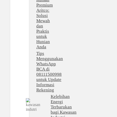
Premium
Aritco:
Solusi
Mewah
dan
Praktis
untuk
Hunian
Anda
Tips
Menggunakan
WhatsApp
BCA di
08111500998
untuk Update
Informasi
Rekening
Kelebihan
Energi
Terbarukan
bagi Kawasan