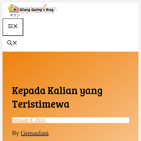
Langsung
ke
isi
MENU
Kepada Kalian yang
Teristimewa
Februari 8, 2016
By
Gemaulani