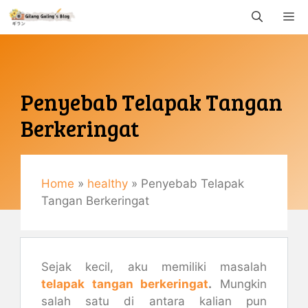
Langsung
M
ke
isi
Penyebab Telapak Tangan
Berkeringat
Februari 17, 2020
By
Gemaulani
Home
»
healthy
»
Penyebab Telapak
Tangan Berkeringat
Sejak kecil, aku memiliki masalah
telapak tangan berkeringat
.
Mungkin
salah satu di antara kalian pun