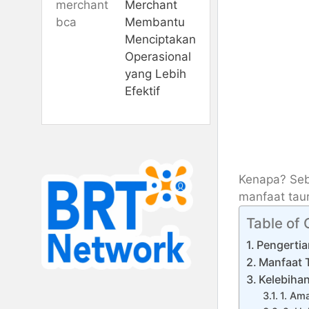
Merchant
Membantu
Menciptakan
Operasional
yang Lebih
Efektif
Kenapa? Seb
manfaat taur
Table of
Pengertia
Manfaat 
Kelebiha
1. Am