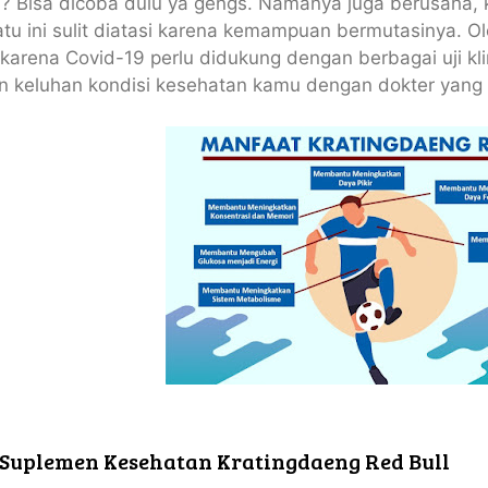
? Bisa dicoba dulu ya gengs. Namanya juga berusaha, k
atu ini sulit diatasi karena kemampuan bermutasinya. Ol
karena Covid-19 perlu didukung dengan berbagai uji k
an keluhan kondisi kesehatan kamu dengan dokter yang
 Suplemen Kesehatan Kratingdaeng Red Bull