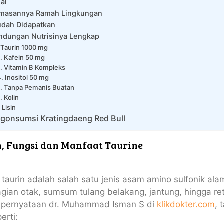
lal
emasannya Ramah Lingkungan
udah Didapatkan
ndungan Nutrisinya Lengkap
. Taurin 1000 mg
. Kafein 50 mg
. Vitamin B Kompleks
4. Inositol 50 mg
. Tanpa Pemanis Buatan
. Kolin
. Lisin
gonsumsi Kratingdaeng Red Bull
, Fungsi dan Manfaat Taurine
 taurin adalah salah satu jenis asam amino sulfonik al
agian otak, sumsum tulang belakang, jantung, hingga reti
t pernyataan dr. Muhammad Isman S di
klikdokter.com
, 
erti: