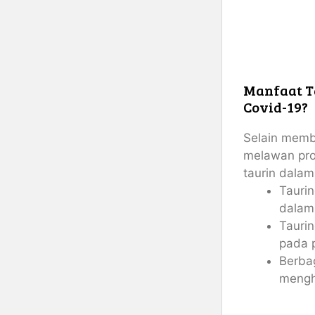
Manfaat T
Covid-19?
Selain memb
melawan pro
taurin dalam
Taurin
dalam
Taurin
pada 
Berbag
mengha