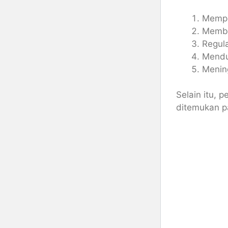
Memper
Memba
Regula
Mendu
Mening
Selain itu, 
ditemukan p