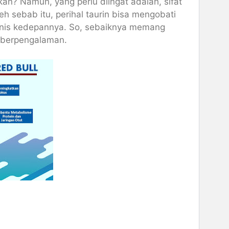
an? Namun, yang perlu diingat adalah, sifat
eh sebab itu, perihal taurin bisa mengobati
linis kedepannya. So, sebaiknya memang
 berpengalaman.