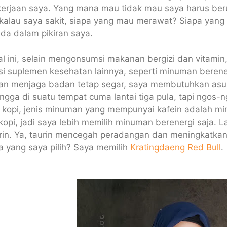
kerjaan saya. Yang mana mau tidak mau saya harus ber
a kalau saya sakit, siapa yang mau merawat? Siapa ya
ada dalam pikiran saya.
l ini, selain mengonsumsi makanan bergizi dan vitamin,
 suplemen kesehatan lainnya, seperti minuman berener
an menjaga badan tetap segar, saya membutuhkan asupa
angga di suatu tempat cuma lantai tiga pula, tapi ngos-
in kopi, jenis minuman yang mempunyai kafein adalah m
kopi, jadi saya lebih memilih minuman berenergi saja. 
urin. Ya, taurin mencegah peradangan dan meningkatka
 yang saya pilih? Saya memilih
Kratingdaeng Red Bull
.