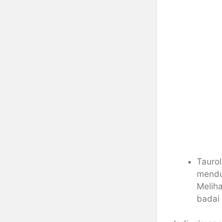
Taurol
menduk
Meliha
badai 