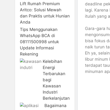
Lift Rumah Premium
deadline pe
Aritco: Solusi Mewah
lagi. Karen
dan Praktis untuk Hunian
itulah yang 
Anda
Gara-gara ha
Tips Menggunakan
mengonsumsi
WhatsApp BCA di
bisa fokus d
08111500998 untuk
naik turun t
Update Informasi
Eh ya, sela
Rekening
libur minum 
Kelebihan
terdapat ta
Energi
minuman apa
Terbarukan
bagi
Kawasan
Industri
Berkelanjutan
Bagaimana