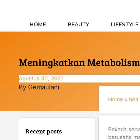
Langsung
ke
isi
HOME
BEAUTY
LIFESTYLE
Meningkatkan Metabolism
Agustus 30, 2021
By
Gemaulani
Home
»
heal
Bekerja seb
Recent posts
berusaha ma