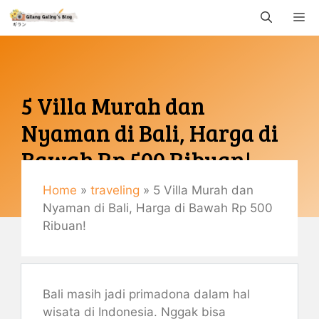
Langsung
M
ke
isi
5 Villa Murah dan
Nyaman di Bali, Harga di
Bawah Rp 500 Ribuan!
Home
»
traveling
»
5 Villa Murah dan
Maret 21, 2022
Nyaman di Bali, Harga di Bawah Rp 500
By
Gemaulani
Ribuan!
Bali masih jadi primadona dalam hal
wisata di Indonesia. Nggak bisa