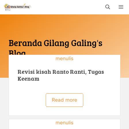
Langsung
M
ke
isi
Beranda Gilang Galing's
Blog
menulis
Ketika beraneka ragam gelombang kehidupan
Revisi kisah Ranto Ranti, Tugas
berubah menjadi cerita
Keenam
Read more
menulis