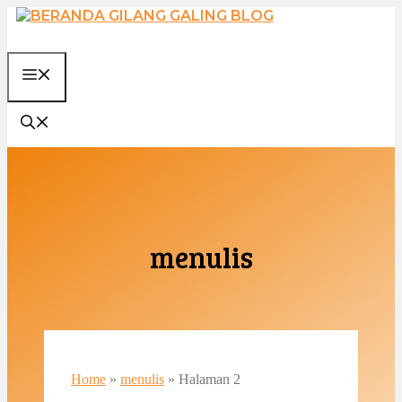
Langsung
ke
isi
MENU
menulis
Home
»
menulis
»
Halaman 2